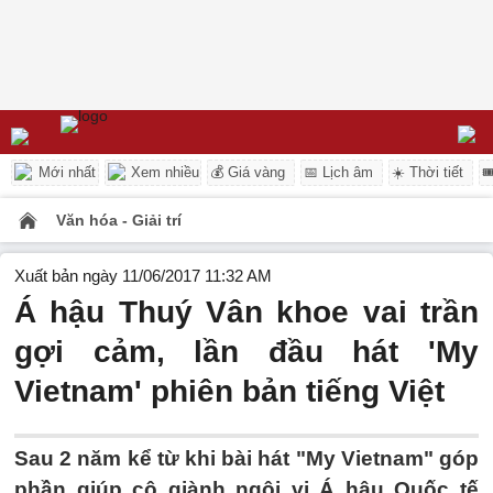
Mới nhất
Xem nhiều
💰 Giá vàng
📅 Lịch âm
☀️ Thời tiết

Văn hóa - Giải trí
Xuất bản ngày 11/06/2017 11:32 AM
Á hậu Thuý Vân khoe vai trần
gợi cảm, lần đầu hát 'My
Vietnam' phiên bản tiếng Việt
Sau 2 năm kể từ khi bài hát "My Vietnam" góp
phần giúp cô giành ngôi vị Á hậu Quốc tế