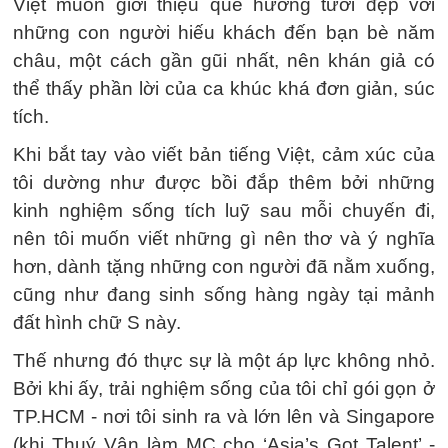
Việt muốn giới thiệu quê hương tươi đẹp với
những con người hiếu khách đến bạn bè năm
châu, một cách gần gũi nhất, nên khán giả có
thể thấy phần lời của ca khúc khá đơn giản, súc
tích.
Khi bắt tay vào viết bản tiếng Việt, cảm xúc của
tôi dường như được bồi đắp thêm bởi những
kinh nghiệm sống tích luỹ sau mỗi chuyến đi,
nên tôi muốn viết những gì nên thơ và ý nghĩa
hơn, dành tặng những con người đã nằm xuống,
cũng như đang sinh sống hàng ngày tại mảnh
đất hình chữ S này.
Thế nhưng đó thực sự là một áp lực không nhỏ.
Bởi khi ấy, trải nghiệm sống của tôi chỉ gói gọn ở
TP.HCM - nơi tôi sinh ra và lớn lên và Singapore
(khi Thuý Vân làm MC cho ‘Asia’s Got Talent’ -