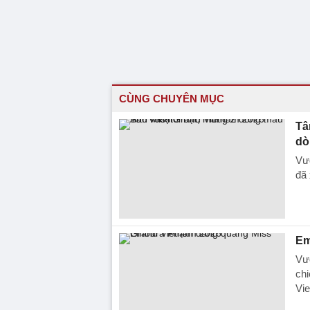
CÙNG CHUYÊN MỤC
Tâ
dò
Vư
đã
Em
Vư
ch
Vi