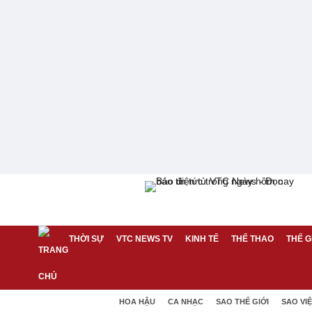
THỜI SỰ
VTC NEWS TV
KINH TẾ
THỂ THAO
THẾ G
HOA HẬU
CA NHẠC
SAO THẾ GIỚI
SAO VI