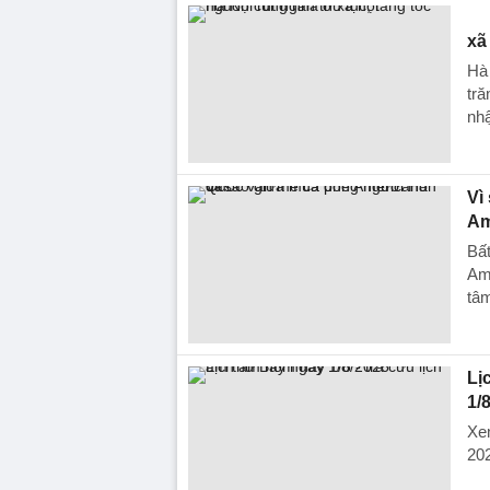
xã
Hà 
tră
nhậ
Vì
Am
Bấ
Ame
tâm
Lị
1/
Xem
20