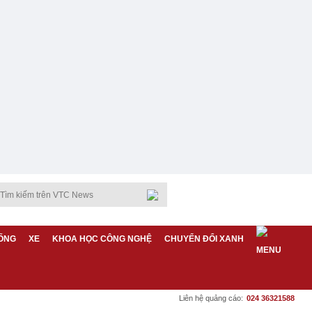
ỐNG
XE
KHOA HỌC CÔNG NGHỆ
CHUYỂN ĐỔI XANH
Liên hệ quảng cáo:
024 36321588