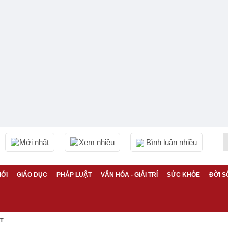
Mới nhất
Xem nhiều
Bình luận nhiều
IỚI
GIÁO DỤC
PHÁP LUẬT
VĂN HÓA - GIẢI TRÍ
SỨC KHỎE
ĐỜI S
ỆT