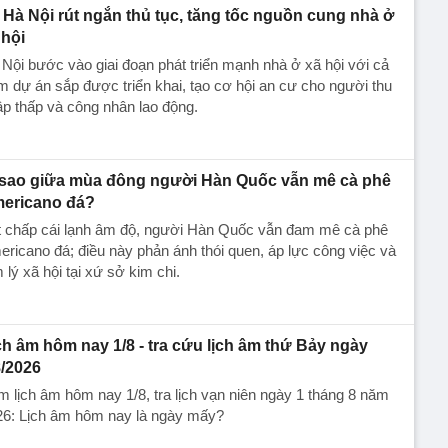
Hà Nội rút ngắn thủ tục, tăng tốc nguồn cung nhà ở
 hội
Nội bước vào giai đoạn phát triển mạnh nhà ở xã hội với cả
m dự án sắp được triển khai, tạo cơ hội an cư cho người thu
p thấp và công nhân lao động.
 sao giữa mùa đông người Hàn Quốc vẫn mê cà phê
ericano đá?
t chấp cái lạnh âm độ, người Hàn Quốc vẫn đam mê cà phê
ricano đá; điều này phản ánh thói quen, áp lực công việc và
 lý xã hội tại xứ sở kim chi.
ch âm hôm nay 1/8 - tra cứu lịch âm thứ Bảy ngày
8/2026
 lịch âm hôm nay 1/8, tra lịch vạn niên ngày 1 tháng 8 năm
26: Lịch âm hôm nay là ngày mấy?