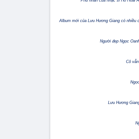
Phu nhân của nhạc sĩ Hồ Hoài A
Album mới của Lưu Hương Giang có nhiều ca 
Người đẹp Ngọc Oanh g
Cô vẫn
Ngọc
Lưu Hương Giang
N