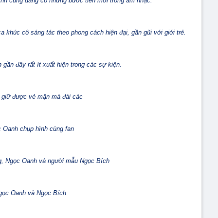
nh cũng đang có những bước tiến mới trong âm nhạc.
khúc cô sáng tác theo phong cách hiện đại, gần gũi với giới trẻ.
ần đây rất ít xuất hiện trong các sự kiện.
 giữ được vẻ mặn mà đài các
 Oanh chụp hình cùng fan
, Ngọc Oanh và người mẫu Ngọc Bích
gọc Oanh và Ngọc Bích