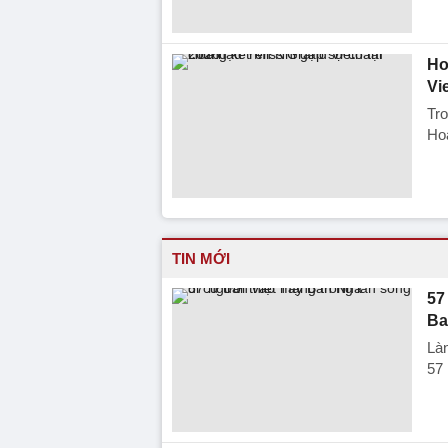
Ho
Vi
Tro
Ho
TIN MỚI
57
Ba
Làn
57 