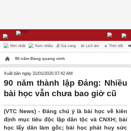
Mới nhất
Xem nhiều
💰 Giá vàng
📅 Lịch âm
☀️ Thời tiết

90 năm Đảng quang vinh
Xuất bản ngày 31/01/2020 07:42 AM
90 năm thành lập Đảng: Nhiều
bài học vẫn chưa bao giờ cũ
(VTC News) -
Đáng chú ý là bài học về kiên
định mục tiêu độc lập dân tộc và CNXH; bài
học lấy dân làm gốc; bài học phát huy sức