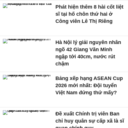
Phát hiện thêm 8 hài cốt liệt
sĩ tại hố chôn thứ hai ở
Công viên Lê Thị Riêng
Hà Nội lý giải nguyên nhân
ngõ 42 Giang Văn Minh
ngập tới 40cm, nước rút
chậm
Bảng xếp hạng ASEAN Cup
2026 mới nhất: Đội tuyển
Việt Nam đứng thứ mấy?
Đề xuất Chính trị viên Ban
chỉ huy quân sự cấp xã là sĩ
quan chính quy