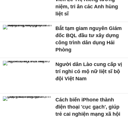
niệm, tri ân các Anh hùng
liệt sĩ
Bắt tạm giam nguyên Giám
đốc BQL đầu tư xây dựng
công trình dân dụng Hải
Phòng
Người dân Lào cung cấp vị
trí nghi có mộ nữ liệt sĩ bộ
đội Việt Nam
Cách biến iPhone thành
điện thoại 'cục gạch', giúp
trẻ cai nghiện mạng xã hội