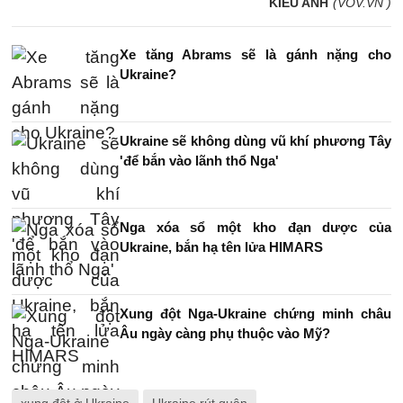
KIỀU ANH
(VOV.VN )
Xe tăng Abrams sẽ là gánh nặng cho
Ukraine?
Ukraine sẽ không dùng vũ khí phương Tây
'để bắn vào lãnh thổ Nga'
Nga xóa sổ một kho đạn dược của
Ukraine, bắn hạ tên lửa HIMARS
Xung đột Nga-Ukraine chứng minh châu
Âu ngày càng phụ thuộc vào Mỹ?