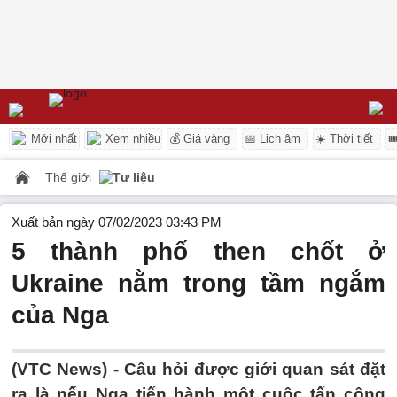
Mới nhất
Xem nhiều
💰 Giá vàng
📅 Lịch âm
☀️ Thời tiết

Thế giới
Tư liệu
Xuất bản ngày 07/02/2023 03:43 PM
5 thành phố then chốt ở
Ukraine nằm trong tầm ngắm
của Nga
(VTC News) -
Câu hỏi được giới quan sát đặt
ra là nếu Nga tiến hành một cuộc tấn công