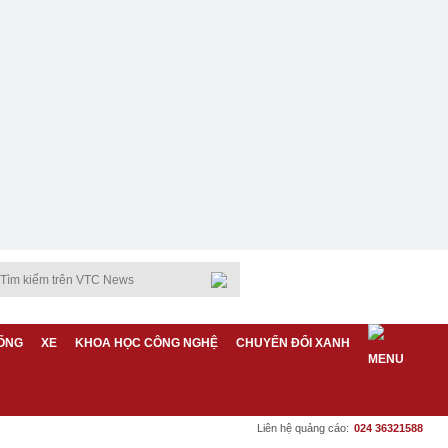
ỐNG
XE
KHOA HỌC CÔNG NGHỆ
CHUYỂN ĐỔI XANH
Liên hệ quảng cáo:
024 36321588