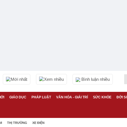
Mới nhất
Xem nhiều
Bình luận nhiều
IỚI
GIÁO DỤC
PHÁP LUẬT
VĂN HÓA - GIẢI TRÍ
SỨC KHỎE
ĐỜI S
ỆM
THỊ TRƯỜNG
XE ĐIỆN