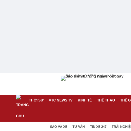
THỜI SỰ
VTC NEWS TV
KINH TẾ
THỂ THAO
THẾ G
SAO VÀ XE
TƯ VẤN
TIN XE 247
TRẢI NGHI