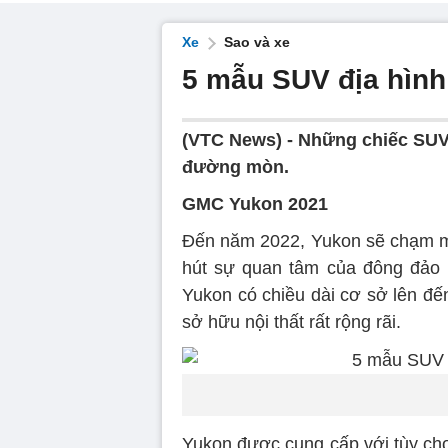
Xe
Sao và xe
5 mẫu SUV địa hình
(VTC News) -
Những chiếc SUV 
đường mòn.
GMC Yukon 2021
Đến năm 2022, Yukon sẽ chạm mố
hút sự quan tâm của đông đảo
Yukon có chiều dài cơ sở lên đế
sở hữu nội thất rất rộng rãi.
Yukon được cung cấp với tùy chọn