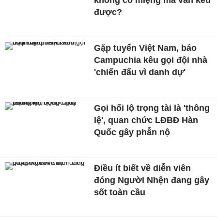
không có miệng mà vẫn kêu
được?
Gặp tuyển Việt Nam, báo
Campuchia kêu gọi đội nhà
'chiến đấu vì danh dự'
Gọi hối lộ trọng tài là 'thông
lệ', quan chức LĐBĐ Hàn
Quốc gây phẫn nộ
Điều ít biết về diễn viên
đóng Người Nhện đang gây
sốt toàn cầu