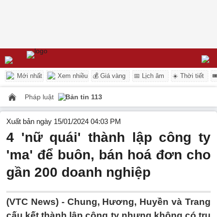
Mới nhất
Xem nhiều
💰 Giá vàng
📅 Lịch âm
☀️ Thời tiết

Pháp luật
Bản tin 113
Xuất bản ngày 15/01/2024 04:03 PM
4 'nữ quái' thành lập công ty
'ma' để buôn, bán hoá đơn cho
gần 200 doanh nghiệp
(VTC News) -
Chung, Hương, Huyền và Trang
cấu kết thành lập công ty nhưng không có trụ