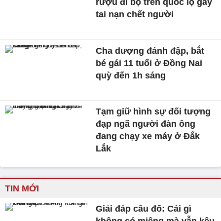
rượu đi bộ trên quốc lộ gây
tai nạn chết người
Cha dượng đánh đập, bắt
bé gái 11 tuổi ở Đồng Nai
quỳ đến 1h sáng
Tạm giữ hình sự đối tượng
đạp ngã người đàn ông
đang chạy xe máy ở Đắk
Lắk
TIN MỚI
Giải đáp câu đố: Cái gì