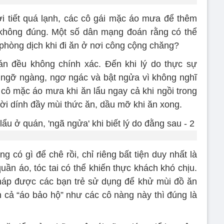
ời tiết quá lạnh, các cô gái mặc áo mưa để thêm
 không đúng. Một số dân mạng đoán rằng có thể
 phòng dịch khi đi ăn ở nơi công cộng chăng?
án đều không chính xác. Đến khi lý do thực sự
 ngỡ ngàng, ngơ ngác và bật ngửa vì không nghĩ
c cô mặc áo mưa khi ăn lẩu ngay cả khi ngồi trong
i dính đầy mùi thức ăn, dầu mỡ khi ăn xong.
 có gì để chê rồi, chỉ riêng bất tiện duy nhất là
uần áo, tóc tai có thể khiến thực khách khó chịu.
pháp được các bạn trẻ sử dụng để khử mùi đồ ăn
 cả “áo bảo hộ” như các cô nàng này thì đúng là