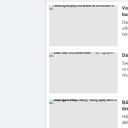
Vi
ba
Dàn
sốt
hộ
Dá
Sau
ra 
nh
Bấ
từ
Hiệ
điể