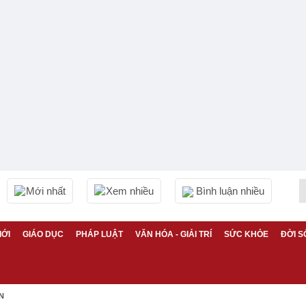
Mới nhất
Xem nhiều
Bình luận nhiều
IỚI
GIÁO DỤC
PHÁP LUẬT
VĂN HÓA - GIẢI TRÍ
SỨC KHỎE
ĐỜI S
N