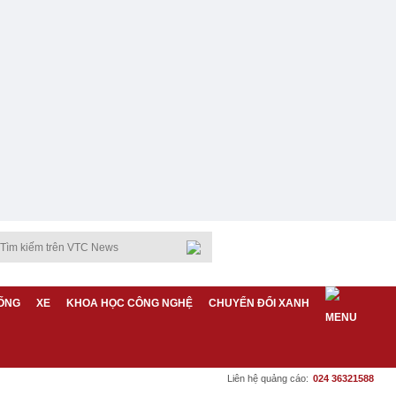
ỐNG
XE
KHOA HỌC CÔNG NGHỆ
CHUYỂN ĐỔI XANH
Liên hệ quảng cáo:
024 36321588