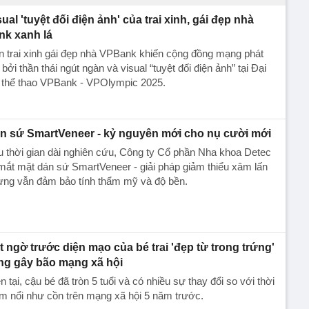
sual 'tuyệt đối điện ảnh' của trai xinh, gái đẹp nhà
nk xanh lá
 trai xinh gái đẹp nhà VPBank khiến cộng đồng mạng phát
 bởi thần thái ngút ngàn và visual “tuyệt đối điện ảnh” tại Đại
i thể thao VPBank - VPOlympic 2025.
n sứ SmartVeneer - kỷ nguyên mới cho nụ cười mới
 thời gian dài nghiên cứu, Công ty Cổ phần Nha khoa Detec
mắt mặt dán sứ SmartVeneer - giải pháp giảm thiểu xâm lấn
ưng vẫn đảm bảo tính thẩm mỹ và độ bền.
t ngờ trước diện mạo của bé trai 'đẹp từ trong trứng'
ng gây bão mạng xã hội
n tại, cậu bé đã tròn 5 tuổi và có nhiều sự thay đổi so với thời
m nổi như cồn trên mạng xã hội 5 năm trước.