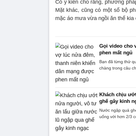
Có ý kiến cho rằng, phương pháp
Mặt khác, cũng có một số bộ phậ
mặc áo mưa vừa ngồi ăn thế kia 
Gọi video cho 
phen mất ngủ
Bạn đã từng thử qu
chàng trong câu ch
Khách chịu ướt
ghế gây kinh n
Nước ngập quá ghế
uống với hơn 2/3 c