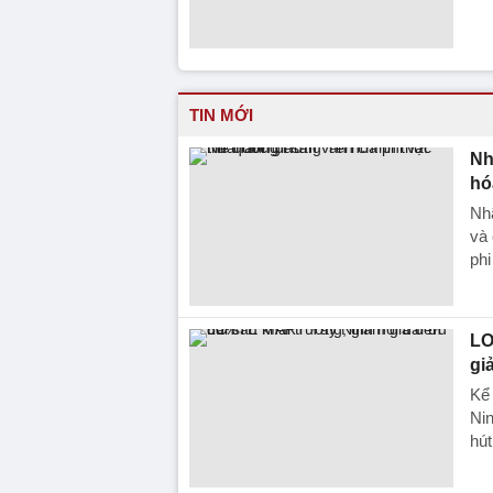
TIN MỚI
Nh
hó
Nh
và
phi
LO
gi
Kể
Nin
hút