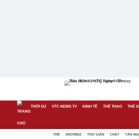
THỜI SỰ
VTC NEWS TV
KINH TẾ
THỂ THAO
THẾ G
TRẺ
SHOWBIZ
THƯ GIÃN
CHẤT
TẢN MẠ