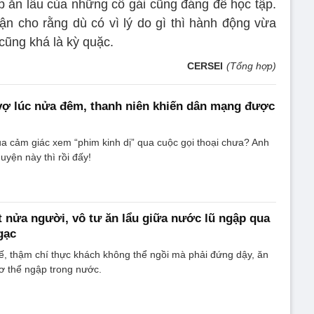
 ăn lẩu của những cô gái cũng đáng để học tập.
n cho rằng dù có vì lý do gì thì hành động vừa
cũng khá là kỳ quặc.
CERSEI
(Tổng hợp)
vợ lúc nửa đêm, thanh niên khiến dân mạng được
a cảm giác xem “phim kinh dị” qua cuộc gọi thoại chưa? Anh
uyện này thì rồi đấy!
 nửa người, vô tư ăn lẩu giữa nước lũ ngập qua
gạc
, thậm chí thực khách không thể ngồi mà phải đứng dậy, ăn
ơ thể ngập trong nước.