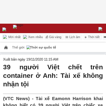
Mới nhất
Xem nhiều
💰 Giá vàng
📅 Lịch âm
☀️ Thời tiết

Thế giới
Thời sự quốc tế
Xuất bản ngày 19/11/2020 11:15 AM
39 người Việt chết trên
container ở Anh: Tài xế không
nhận tội
(VTC News) -
Tài xế Eamonn Harrison khai
không biết có 39 người Việt trên chiếc xe