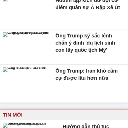
Houthi tập kích dữ dội cứ
điểm quân sự Ả Rập Xê Út
Ông Trump ký sắc lệnh
chặn ý định 'du lịch sinh
con lấy quốc tịch Mỹ'
Ông Trump: Iran khó cầm
cự được lâu hơn nữa
TIN MỚI
Hướng dẫn thủ tục