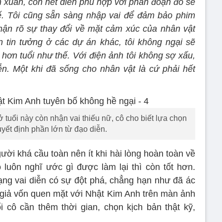
h xuân, còn nét diễn phù hợp với phân đoạn đó sẽ
ế. Tôi cũng sẵn sàng nhập vai để đảm bảo phim
hận rõ sự thay đổi về mặt cảm xúc của nhân vật
 tin tưởng ở các dự án khác, tôi không ngại sẽ
 hơn tuổi như thế. Với điện ảnh tôi không sợ xấu,
n. Một khi đã sống cho nhân vật là cứ phải hết
 tuổi này còn nhận vai thiếu nữ, cô cho biết lựa chọn
yết định phần lớn từ đạo diễn.
ười khá cầu toàn nên ít khi hài lòng hoàn toàn về
 luôn nghĩ ước gì được làm lại thì còn tốt hơn.
dạng vai diễn có sự đột phá, chẳng hạn như đã ác
n giả vốn quen mặt với Nhật Kim Anh trên màn ảnh
ổi cô cần thêm thời gian, chọn kịch bản thật kỹ,