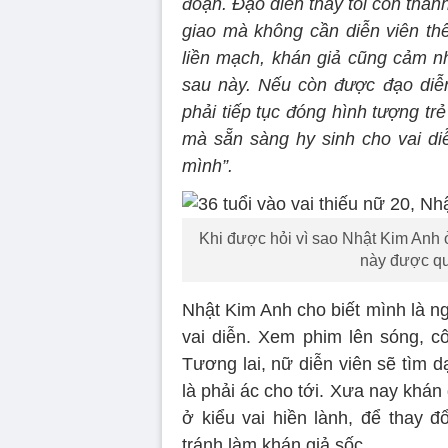
đoạn. Đạo diễn thấy tôi còn than
giao mà không cần diễn viên th
liền mạch, khán giả cũng cảm n
sau này. Nếu còn được đạo diễn
phải tiếp tục đóng hình tượng trẻ
mà sẵn sàng hy sinh cho vai diễ
mình”.
Khi được hỏi vì sao Nhật Kim Anh ở
này được qu
Nhật Kim Anh cho biết mình là ng
vai diễn. Xem phim lên sóng, cô
Tương lai, nữ diễn viên sẽ tìm 
là phải ác cho tới. Xưa nay khá
ở kiểu vai hiền lành, để thay đ
tránh làm khán giả sốc.