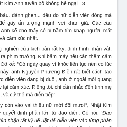
bầu, đánh ghen... đều do nữ diễn viên đóng mà
 để gây ấn tượng mạnh với khán giả. Các câu
Anh kể cho thấy cô bị bầm tím khắp người, mất
 và cảm xúc nhất.
 nghiên cứu kịch bản rất kỹ, định hình nhân vật,
i ra phim trường. Khi bấm máy nếu cần thêm cảm
Cô kể: “Có ngày quay vì khóc liên tục nên có lúc
 này, anh Nguyễn Phương Điền rất biết cách tạo
 diễn viên đang bị đuối, anh ở ngoài mồi quang
 lại cảm xúc. Riêng tôi, chỉ cần nhắc đến tình mẹ
, và cứ thế mà diễn tiếp”.
ày còn vào vai thiếu nữ mới đôi mươi”, Nhật Kim
 quyết định phần lớn từ đạo diễn. Cô nói: “
Đạo
nhìn nhận rất kỹ để đặt để diễn viên vào từng phân