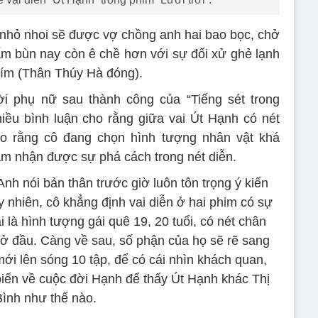
in nhỏ nhoi sẽ được vợ chồng anh hai bao bọc, chở
m bùn nay còn ê chề hơn với sự đối xử ghẻ lạnh
 Tím (Thân Thúy Hà đóng).
ời phụ nữ sau thành công của “Tiếng sét trong
ều bình luận cho rằng giữa vai Út Hạnh có nét
ho rằng cô đang chọn hình tượng nhân vật khá
m nhận được sự phá cách trong nét diễn.
nh nói bản thân trước giờ luôn tôn trọng ý kiến
y nhiên, cô khẳng định vai diễn ở hai phim có sự
i là hình tượng gái quê 19, 20 tuổi, có nét chân
ở đầu. Càng về sau, số phận của họ sẽ rẽ sang
ới lên sóng 10 tập, để có cái nhìn khách quan,
 biến về cuộc đời Hạnh để thấy Út Hạnh khác Thị
Bình như thế nào.