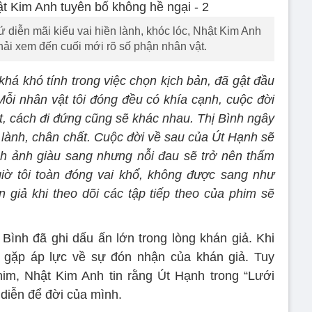
 diễn mãi kiểu vai hiền lành, khóc lóc, Nhật Kim Anh
hải xem đến cuối mới rõ số phận nhân vật.
 khá khó tính trong việc chọn kịch bản, đã gật đầu
Mỗi nhân vật tôi đóng đều có khía cạnh, cuộc đời
ắt, cách đi đứng cũng sẽ khác nhau. Thị Bình ngây
 lành, chân chất. Cuộc đời về sau của Út Hạnh sẽ
nh ảnh giàu sang nhưng nỗi đau sẽ trở nên thấm
 giờ tôi toàn đóng vai khổ, không được sang như
án giả khi theo dõi các tập tiếp theo của phim sẽ
Bình đã ghi dấu ấn lớn trong lòng khán giả. Khi
à gặp áp lực về sự đón nhận của khán giả. Tuy
him, Nhật Kim Anh tin rằng Út Hạnh trong “Lưới
 diễn để đời của mình.