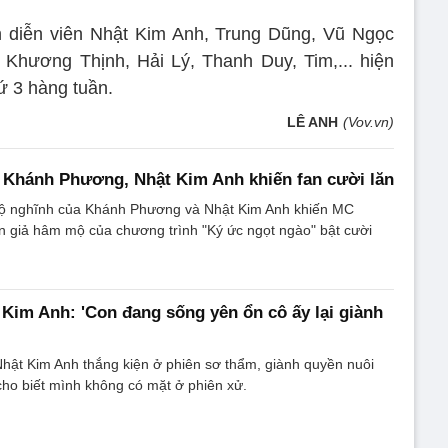
àn diễn viên Nhật Kim Anh, Trung Dũng, Vũ Ngọc
Khương Thịnh, Hải Lý, Thanh Duy, Tim,... hiện
ứ 3 hàng tuần.
LÊ ANH
(Vov.vn)
 Khánh Phương, Nhật Kim Anh khiến fan cười lăn
gộ nghĩnh của Khánh Phương và Nhật Kim Anh khiến MC
n giả hâm mộ của chương trình "Ký ức ngọt ngào" bật cười
Kim Anh: 'Con đang sống yên ổn cô ấy lại giành
Nhật Kim Anh thắng kiện ở phiên sơ thẩm, giành quyền nuôi
ho biết mình không có mặt ở phiên xử.