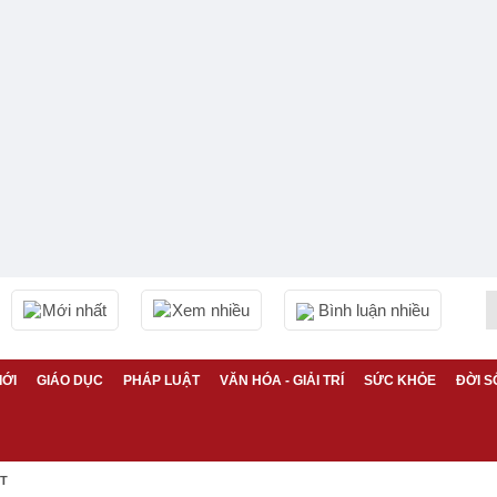
Mới nhất
Xem nhiều
Bình luận nhiều
IỚI
GIÁO DỤC
PHÁP LUẬT
VĂN HÓA - GIẢI TRÍ
SỨC KHỎE
ĐỜI S
ỆT