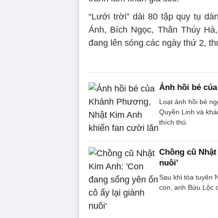
“Lưới trời” dài 80 tập quy tụ d
Ánh, Bích Ngọc, Thân Thúy Hà, 
đang lên sóng các ngày thứ 2, th
Ảnh hồi bé của
Loạt ảnh hồi bé n
Quyền Linh và khá
thích thú.
Chồng cũ Nhật 
nuôi'
Sau khi tòa tuyên 
con, anh Bửu Lộc c