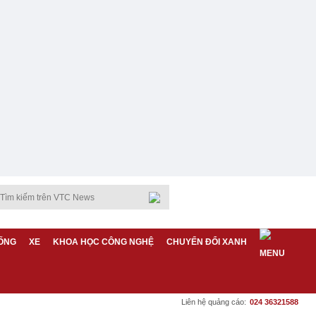
ỐNG
XE
KHOA HỌC CÔNG NGHỆ
CHUYỂN ĐỔI XANH
Liên hệ quảng cáo:
024 36321588