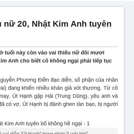
ếu nữ 20, Nhật Kim Anh tuyên
ở tuổi này còn vào vai thiếu nữ đôi mươi
Kim Anh cho biết cô không ngại phải tiếp tục
 Nguyễn Phương Điền đạo diễn, số phận của nhân
ai) đang khiến nhiều khán giả xót thương. Từ cô
may, Út Hạnh gặp Hải (Trung Dũng), yêu anh và
ã có vợ, Út Hạnh bị đánh ghen tàn bạo, bị người
 vai diễn “Út Hạnh” trong phim “Lưới trời”.