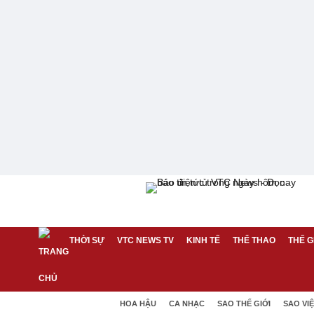
THỜI SỰ
VTC NEWS TV
KINH TẾ
THỂ THAO
THẾ G
HOA HẬU
CA NHẠC
SAO THẾ GIỚI
SAO VI