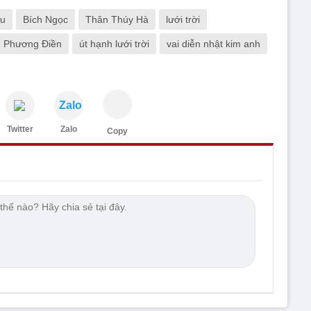
u
Bích Ngọc
Thân Thúy Hà
lưới trời
 Phương Điền
út hạnh lưới trời
vai diễn nhật kim anh
Zalo
Twitter
Zalo
Copy