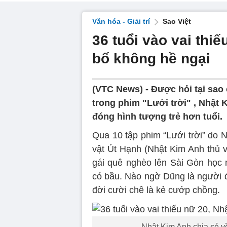
Văn hóa - Giải trí
Sao Việt
36 tuổi vào vai thi
bố không hề ngại
(VTC News) -
Được hỏi tại sao 
trong phim "Lưới trời" , Nhật 
đóng hình tượng trẻ hơn tuổi.
Qua 10 tập phim “Lưới trời” do
vật Út Hạnh (Nhật Kim Anh thủ v
gái quê nghèo lên Sài Gòn học 
có bầu. Nào ngờ Dũng là người đ
đời cười chê là kẻ cướp chồng.
Nhật Kim Anh chia sẻ về