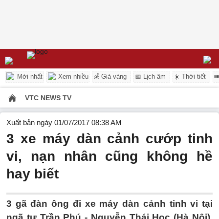
Mới nhất
Xem nhiều
💰 Giá vàng
📅 Lịch âm
☀️ Thời tiết

VTC NEWS TV
Xuất bản ngày 01/07/2017 08:38 AM
3 xe máy dàn cảnh cướp tinh
vi, nạn nhân cũng không hề
hay biết
3 gã đàn ông đi xe máy dàn cảnh tinh vi tại
ngã tư Trần Phú - Nguyễn Thái Học (Hà Nội),