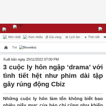
Mới nhất
Xem nhiều
💰 Giá vàng
📅 Lịch âm
☀️ Thời tiết

Trẻ
Showbiz
Xuất bản ngày 25/11/2022 07:00 PM
3 cuộc ly hôn ngập ‘drama’ với
tình tiết hệt như phim dài tập
gây rúng động Cbiz
Những cuộc ly hôn làm tốn không biết bao
nhiêu giấy mực của báo chí cũng như khiến