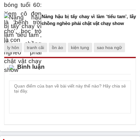
Nàng hậu bị tẩy chay vì làm ‘tiểu tam’, lấy
chồng nghèo phải chật vật chạy show
ly hôn
tranh cãi
ồn ào
kiện tụng
sao hoa ngữ
Bình luận