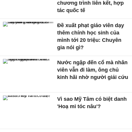
chương trình liên kết, hợp
tác quốc tế
Đề xuất phạt giáo viên dạy
thêm chính học sinh của
mình tới 20 triệu: Chuyên
gia nói gì?
Nước ngập đến cổ mà nhân
viên vẫn đi làm, ông chủ
kinh hãi nhờ người giải cứu
Vì sao Mỹ Tâm có biệt danh
'Hoạ mi tóc nâu'?