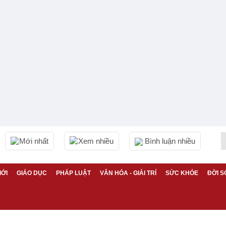
Mới nhất
Xem nhiều
Bình luận nhiều
IỚI
GIÁO DỤC
PHÁP LUẬT
VĂN HÓA - GIẢI TRÍ
SỨC KHỎE
ĐỜI S