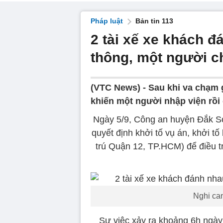
Pháp luật
Bản tin 113
2 tài xế xe khách 
thông, một người c
(VTC News) -
Sau khi va chạm g
khiến một người nhập viện rồi 
Ngày 5/9, Công an huyện Đắk So
quyết định khởi tố vụ án, khởi t
trú Quận 12, TP.HCM) để điều t
Nghi can
Sự việc xảy ra khoảng 6h ngày 