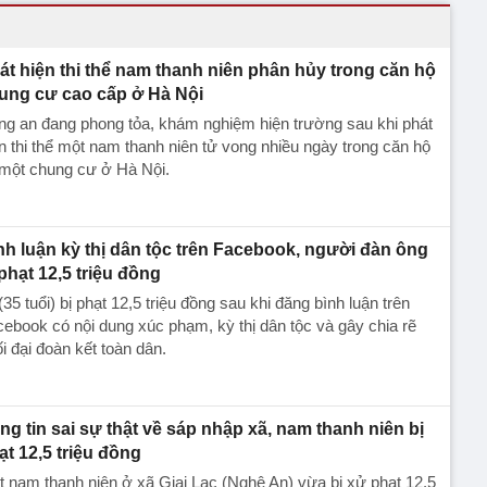
át hiện thi thể nam thanh niên phân hủy trong căn hộ
ung cư cao cấp ở Hà Nội
g an đang phong tỏa, khám nghiệm hiện trường sau khi phát
n thi thể một nam thanh niên tử vong nhiều ngày trong căn hộ
 một chung cư ở Hà Nội.
nh luận kỳ thị dân tộc trên Facebook, người đàn ông
 phạt 12,5 triệu đồng
(35 tuổi) bị phạt 12,5 triệu đồng sau khi đăng bình luận trên
ebook có nội dung xúc phạm, kỳ thị dân tộc và gây chia rẽ
i đại đoàn kết toàn dân.
ng tin sai sự thật về sáp nhập xã, nam thanh niên bị
ạt 12,5 triệu đồng
 nam thanh niên ở xã Giai Lạc (Nghệ An) vừa bị xử phạt 12,5