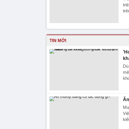
tri
trê
TIN MỚI
'H
kh
Dù 
mện
kho
Ăn
Mư
Việ
kiể