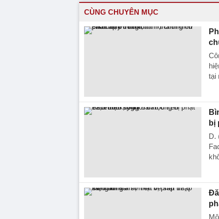
CÙNG CHUYÊN MỤC
Ph
ch
Côn
hiệ
tại
Bì
bị
D. 
Fac
khố
Đă
ph
Một