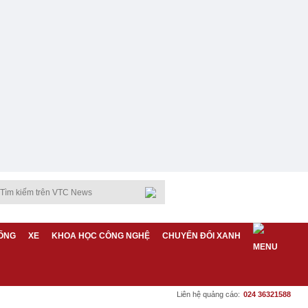
ỐNG
XE
KHOA HỌC CÔNG NGHỆ
CHUYỂN ĐỔI XANH
Liên hệ quảng cáo:
024 36321588