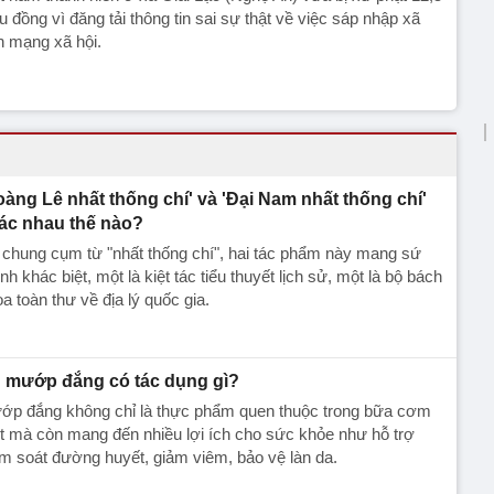
ệu đồng vì đăng tải thông tin sai sự thật về việc sáp nhập xã
n mạng xã hội.
oàng Lê nhất thống chí' và 'Đại Nam nhất thống chí'
ác nhau thế nào?
chung cụm từ "nhất thống chí", hai tác phẩm này mang sứ
h khác biệt, một là kiệt tác tiểu thuyết lịch sử, một là bộ bách
a toàn thư về địa lý quốc gia.
 mướp đắng có tác dụng gì?
ớp đắng không chỉ là thực phẩm quen thuộc trong bữa cơm
t mà còn mang đến nhiều lợi ích cho sức khỏe như hỗ trợ
m soát đường huyết, giảm viêm, bảo vệ làn da.