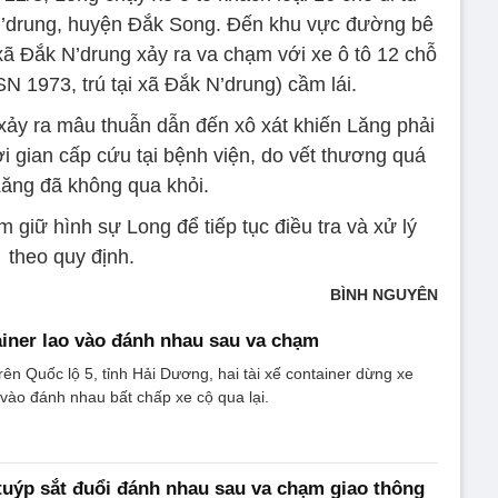
’drung, huyện Đắk Song. Đến khu vực đường bê
xã Đắk N’drung xảy ra va chạm với xe ô tô 12 chỗ
 1973, trú tại xã Đắk N’drung) cầm lái.
 xảy ra mâu thuẫn dẫn đến xô xát khiến Lăng phải
i gian cấp cứu tại bệnh viện, do vết thương quá
Lăng đã không qua khỏi.
m giữ hình sự Long để tiếp tục điều tra và xử lý
theo quy định.
BÌNH NGUYÊN
tainer lao vào đánh nhau sau va chạm
ên Quốc lộ 5, tỉnh Hải Dương, hai tài xế container dừng xe
 vào đánh nhau bất chấp xe cộ qua lại.
 tuýp sắt đuổi đánh nhau sau va chạm giao thông