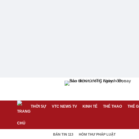
THỜI SỰ
VTC NEWS TV
KINH TẾ
THỂ THAO
THẾ G
BẢN TIN 113
HÒM THƯ PHÁP LUẬT