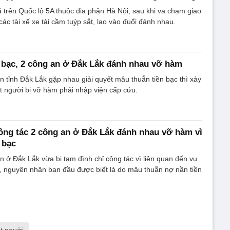
 trên Quốc lộ 5A thuộc địa phận Hà Nội, sau khi va chạm giao
ác tài xế xe tải cầm tuýp sắt, lao vào đuổi đánh nhau.
 bạc, 2 công an ở Đắk Lắk đánh nhau vỡ hàm
an tỉnh Đắk Lắk gặp nhau giải quyết mâu thuẫn tiền bạc thì xảy
ột người bị vỡ hàm phải nhập viện cấp cứu.
ông tác 2 công an ở Đắk Lắk đánh nhau vỡ hàm vì
 bạc
an ở Đắk Lắk vừa bị tạm đình chỉ công tác vì liên quan đến vụ
 nguyên nhân ban đầu được biết là do mâu thuẫn nợ nần tiền
ết người