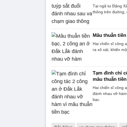
Tại ngã tư Đặng Xã
thông trên đường, c
Mâu thuẫn tiền
Hai chiến sĩ công 
ra xô xát, khiến m
Tạm đình chỉ c
mâu thuẫn tiền
Hai chiến sĩ công 
đánh nhau vỡ hàm,
bạc.
Đắk Nông
va chạm giao thông
gi