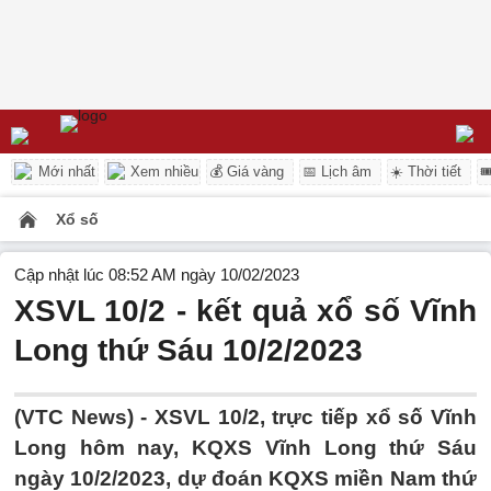
Mới nhất
Xem nhiều
💰 Giá vàng
📅 Lịch âm
☀️ Thời tiết

Xổ số
Cập nhật lúc 08:52 AM ngày 10/02/2023
XSVL 10/2 - kết quả xổ số Vĩnh
Long thứ Sáu 10/2/2023
(VTC News) -
XSVL 10/2, trực tiếp xổ số Vĩnh
Long hôm nay, KQXS Vĩnh Long thứ Sáu
ngày 10/2/2023, dự đoán KQXS miền Nam thứ