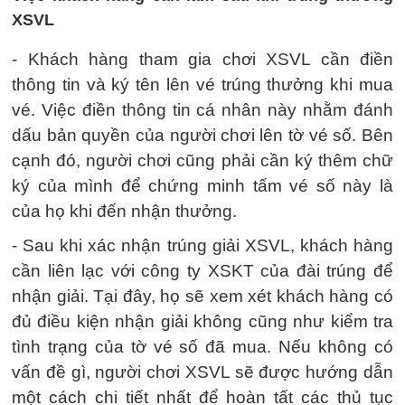
XSVL
- Khách hàng tham gia chơi XSVL cần điền
thông tin và ký tên lên vé trúng thưởng khi mua
vé. Việc điền thông tin cá nhân này nhằm đánh
dấu bản quyền của người chơi lên tờ vé số. Bên
cạnh đó, người chơi cũng phải cần ký thêm chữ
ký của mình để chứng minh tấm vé số này là
của họ khi đến nhận thưởng.
- Sau khi xác nhận trúng giải XSVL, khách hàng
cần liên lạc với công ty XSKT của đài trúng để
nhận giải. Tại đây, họ sẽ xem xét khách hàng có
đủ điều kiện nhận giải không cũng như kiểm tra
tình trạng của tờ vé số đã mua. Nếu không có
vấn đề gì, người chơi XSVL sẽ được hướng dẫn
một cách chi tiết nhất để hoàn tất các thủ tục