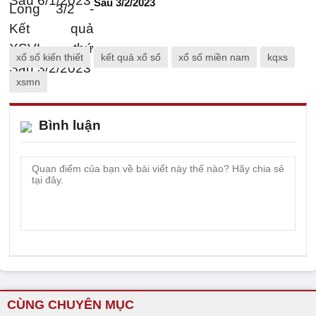
Sáu 3/2/2023
xổ số kiến thiết
kết quả xổ số
xổ số miền nam
kqxs
xsmn
Bình luận
CÙNG CHUYÊN MỤC