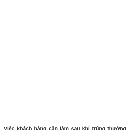
Việc khách hàng cần làm sau khi trúng thưởng