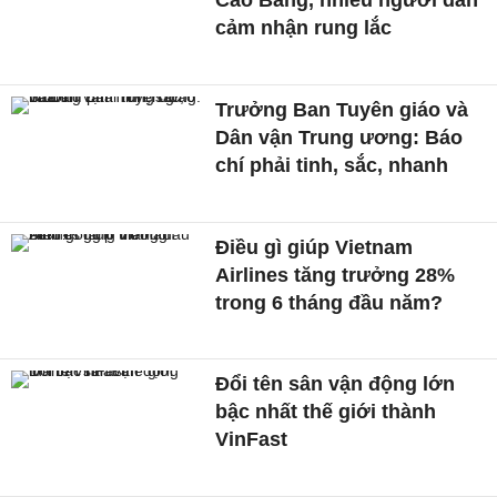
Cao Bằng, nhiều người dân
cảm nhận rung lắc
Trưởng Ban Tuyên giáo và
Dân vận Trung ương: Báo
chí phải tinh, sắc, nhanh
Điều gì giúp Vietnam
Airlines tăng trưởng 28%
trong 6 tháng đầu năm?
Đổi tên sân vận động lớn
bậc nhất thế giới thành
VinFast