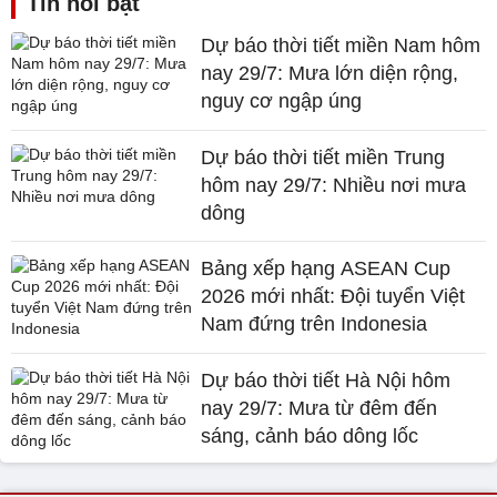
Tin nổi bật
Dự báo thời tiết miền Nam hôm
nay 29/7: Mưa lớn diện rộng,
nguy cơ ngập úng
Dự báo thời tiết miền Trung
hôm nay 29/7: Nhiều nơi mưa
dông
Bảng xếp hạng ASEAN Cup
2026 mới nhất: Đội tuyển Việt
Nam đứng trên Indonesia
Dự báo thời tiết Hà Nội hôm
nay 29/7: Mưa từ đêm đến
sáng, cảnh báo dông lốc