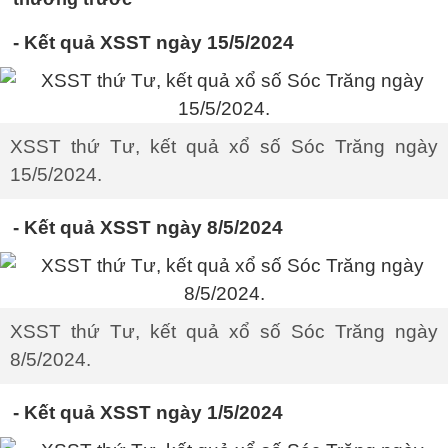
- Kết quả XSST ngày 15/5/2024
XSST thứ Tư, kết quả xổ số Sóc Trăng ngày
15/5/2024.
- Kết quả XSST ngày 8/5/2024
XSST thứ Tư, kết quả xổ số Sóc Trăng ngày
8/5/2024.
- Kết quả XSST ngày 1/5/2024