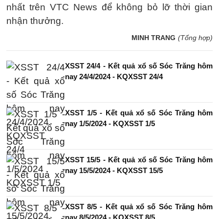
nhất trên VTC News để không bỏ lỡ thời gian
nhận thưởng.
MINH TRANG
(Tổng hợp)
XSST 24/4 - Kết quả xổ số Sóc Trăng hôm
nay 24/4/2024 - KQXSST 24/4
XSST 1/5 - Kết quả xổ số Sóc Trăng hôm
nay 1/5/2024 - KQXSST 1/5
XSST 15/5 - Kết quả xổ số Sóc Trăng hôm
nay 15/5/2024 - KQXSST 15/5
XSST 8/5 - Kết quả xổ số Sóc Trăng hôm
nay 8/5/2024 - KQXSST 8/5