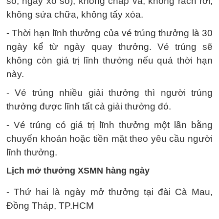
số, ngày xổ số), không chắp vá, không rách rời,
không sửa chữa, không tẩy xóa.
- Thời hạn lĩnh thưởng của vé trúng thưởng là 30
ngày kể từ ngày quay thưởng. Vé trúng sẽ
không còn giá trị lĩnh thưởng nếu quá thời hạn
này.
- Vé trúng nhiều giải thưởng thì người trúng
thưởng được lĩnh tất cả giải thưởng đó.
- Vé trúng có giá trị lĩnh thưởng một lần bằng
chuyển khoản hoặc tiền mặt theo yêu cầu người
lĩnh thưởng.
Lịch mở thưởng XSMN hàng ngày
- Thứ hai là ngày mở thưởng tại đài Cà Mau,
Đồng Tháp, TP.HCM