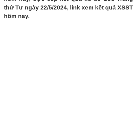
thứ Tư ngày 22/5/2024, link xem kết quả XSST
hôm nay.