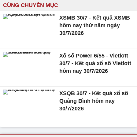
CÙNG CHUYÊN MỤC
XSMB 30/7 - Kết quả XSMB
hôm nay thứ năm ngày
30/7/2026
Xổ số Power 6/55 - Vietlott
30/7 - Kết quả xổ số Vietlott
hôm nay 30/7/2026
XSQB 30/7 - Kết quả xổ số
Quảng Bình hôm nay
30/7/2026