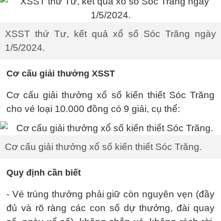
XSST thứ Tư, kết quả xổ số Sóc Trăng ngày
1/5/2024.
Cơ cấu giải thưởng XSST
Cơ cấu giải thưởng xổ số kiến thiết Sóc Trăng
cho vé loại 10.000 đồng có 9 giải, cụ thể:
Cơ cấu giải thưởng xổ số kiến thiết Sóc Trăng.
Quy định cần biết
- Vé trúng thưởng phải giữ còn nguyên vẹn (đầy
đủ và rõ ràng các con số dự thưởng, đài quay