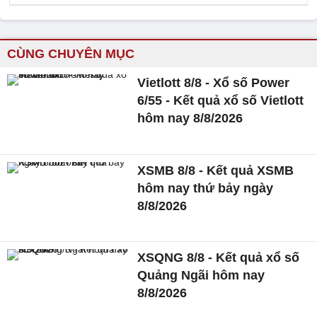
CÙNG CHUYÊN MỤC
Vietlott 8/8 - Xổ số Power
6/55 - Kết quả xổ số Vietlott
hôm nay 8/8/2026
XSMB 8/8 - Kết quả XSMB
hôm nay thứ bảy ngày
8/8/2026
XSQNG 8/8 - Kết quả xổ số
Quảng Ngãi hôm nay
8/8/2026