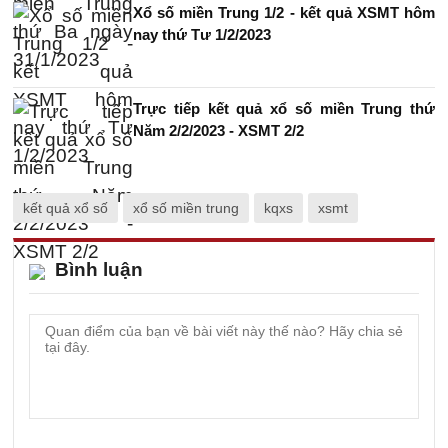
Xổ số miền Trung 1/2 - kết quả XSMT hôm
nay thứ Tư 1/2/2023
Trực tiếp kết quả xổ số miền Trung thứ
Năm 2/2/2023 - XSMT 2/2
kết quả xổ số
xổ số miền trung
kqxs
xsmt
Bình luận