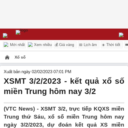
Mới nhất
Xem nhiều
💰 Giá vàng
📅 Lịch âm
☀️ Thời tiết

Xổ số
Xuất bản ngày 02/02/2023 07:01 PM
XSMT 3/2/2023 - kết quả xổ số
miền Trung hôm nay 3/2
(VTC News) -
XSMT 3/2, trực tiếp KQXS miền
Trung thứ Sáu, xổ số miền Trung hôm nay
ngày 3/2/2023, dự đoán kết quả XS miền