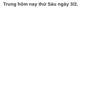
Trung hôm nay thứ Sáu ngày 3/2.