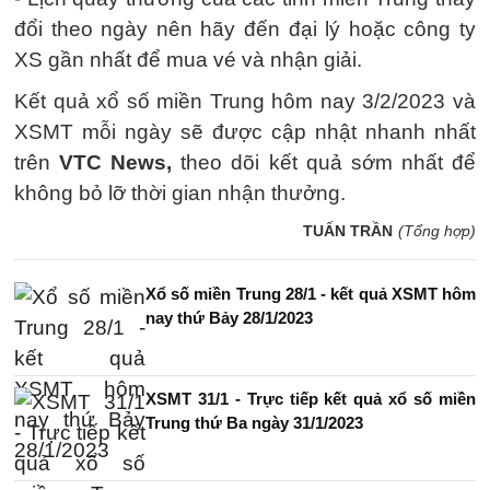
đổi theo ngày nên hãy đến đại lý hoặc công ty
XS gần nhất để mua vé và nhận giải.
Kết quả xổ số miền Trung hôm nay 3/2/2023 và
XSMT mỗi ngày sẽ được cập nhật nhanh nhất
trên
VTC News,
theo dõi kết quả sớm nhất để
không bỏ lỡ thời gian nhận thưởng.
TUẤN TRẦN
(Tổng hợp)
Xổ số miền Trung 28/1 - kết quả XSMT hôm
nay thứ Bảy 28/1/2023
XSMT 31/1 - Trực tiếp kết quả xổ số miền
Trung thứ Ba ngày 31/1/2023