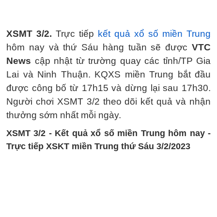
XSMT 3/2.
Trực tiếp
kết quả xổ số miền Trung
hôm nay và thứ Sáu hàng tuần sẽ được
VTC
News
cập nhật từ trường quay các tỉnh/TP Gia
Lai và Ninh Thuận. KQXS miền Trung bắt đầu
được công bố từ 17h15 và dừng lại sau 17h30.
Người chơi XSMT 3/2 theo dõi kết quả và nhận
thưởng sớm nhất mỗi ngày.
XSMT 3/2 - Kết quả xổ số miền Trung hôm nay -
Trực tiếp XSKT miền Trung thứ Sáu 3/2/2023