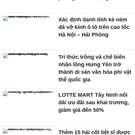
Xác định danh tính kẻ ném
đá vỡ kính ô tô trên cao tốc
Hà Nội – Hải Phòng
Tri thức trồng và chế biến
nhãn lồng Hưng Yên trở
thành di sản văn hóa phi vật
thể quốc gia
LOTTE MART Tây Ninh nối
dài ưu đãi sau khai trương,
giảm giá đến 50%
Thêm 15 hài cốt liệt sĩ được