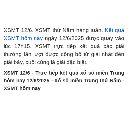
XSMT 12/6. XSMT thứ Năm hàng tuần.
Kết quả
XSMT hôm nay
ngày 12/6/2025 được quay vào
lúc 17h15. XSMT trực tiếp kết quả các giải
thưởng lần lượt được công bố từ giải nhất đến
giải bảy, cuối cùng là giải đặc biệt.
XSMT 12/6 - Trực tiếp kết quả xổ số miền Trung
hôm nay 12/6/2025 - Xổ số miền Trung thứ Năm -
XSMT hôm nay