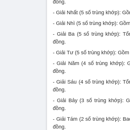
đồng.
- Giải Nhất (5 số trùng khớp): Gồ
- Giải Nhì (5 số trùng khớp): Gồm c
- Giải Ba (5 số trùng khớp): Tổ
đồng.
- Giải Tư (5 số trùng khớp): Gồm c
- Giải Năm (4 số trùng khớp): Gồ
đồng.
- Giải Sáu (4 số trùng khớp): Tổ
đồng.
- Giải Bảy (3 số trùng khớp): G
đồng.
- Giải Tám (2 số trùng khớp): Ba
đồng.