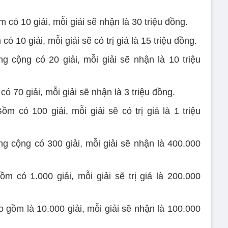
m có 10 giải, mỗi giải sẽ nhận là 30 triệu đồng.
ó 10 giải, mỗi giải sẽ có trị giá là 15 triệu đồng.
ng cộng có 20 giải, mỗi giải sẽ nhận là 10 triệu
ó 70 giải, mỗi giải sẽ nhận là 3 triệu đồng.
m có 100 giải, mỗi giải sẽ có trị giá là 1 triệu
ng cộng có 300 giải, mỗi giải sẽ nhận là 400.000
ồm có 1.000 giải, mỗi giải sẽ trị giá là 200.000
o gồm là 10.000 giải, mỗi giải sẽ nhận là 100.000