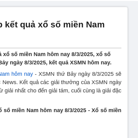
ếp kết quả xổ số miền Nam
ả xổ số miền Nam hôm nay 8/3/2025, xổ số
ảy ngày 8/3/2025, kết quả XSMN hôm nay.
 Nam hôm nay
- XSMN thứ Bảy ngày 8/3/2025 sẽ
TC News. Kết quả các giải thưởng của XSMN ngày
 giải nhất cho đến giải tám, cuối cùng là giải đặc
xổ số miền Nam hôm nay 8/3/2025 - Xổ số miền