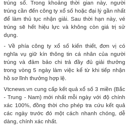
trúng số. Trong khoảng thời gian này, người
trúng cần đến công ty xổ số hoặc đại lý gần nhất
để làm thủ tục nhận giải. Sau thời hạn này, vé
trúng sẽ hết hiệu lực và không còn giá trị sử
dụng.
- Về phía công ty xổ số kiến thiết, đơn vị có
nghĩa vụ giữ kín thông tin cá nhân của người
trúng và đảm bảo chi trả đầy đủ giải thưởng
trong vòng 5 ngày làm việc kể từ khi tiếp nhận
hồ sơ lĩnh thưởng hợp lệ.
Vtcnews.vn cung cấp kết quả xổ số 3 miền (Bắc
- Trung - Nam) mới nhất mỗi ngày với độ chính
xác 100%, đồng thời cho phép tra cứu kết quả
các ngày trước đó một cách nhanh chóng, dễ
dàng, chính xác nhất.