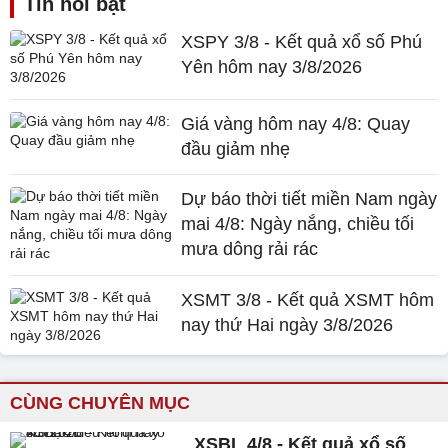
Tin nổi bật
XSPY 3/8 - Kết quả xổ số Phú
Yên hôm nay 3/8/2026
Giá vàng hôm nay 4/8: Quay
đầu giảm nhẹ
Dự báo thời tiết miền Nam ngày
mai 4/8: Ngày nắng, chiều tối
mưa dông rải rác
XSMT 3/8 - Kết quả XSMT hôm
nay thứ Hai ngày 3/8/2026
CÙNG CHUYÊN MỤC
XSBL 4/8 - Kết quả xổ số