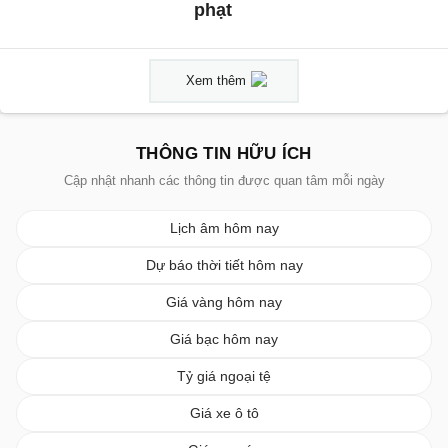
phạt
Xem thêm
THÔNG TIN HỮU ÍCH
Cập nhật nhanh các thông tin được quan tâm mỗi ngày
Lịch âm hôm nay
Dự báo thời tiết hôm nay
Giá vàng hôm nay
Giá bạc hôm nay
Tỷ giá ngoại tệ
Giá xe ô tô