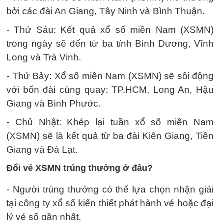
bởi các đài An Giang, Tây Ninh và Bình Thuận.
- Thứ Sáu: Kết quả xổ số miền Nam (XSMN)
trong ngày sẽ đến từ ba tỉnh Bình Dương, Vĩnh
Long và Trà Vinh.
- Thứ Bảy: Xổ số miền Nam (XSMN) sẽ sôi động
với bốn đài cùng quay: TP.HCM, Long An, Hậu
Giang và Bình Phước.
- Chủ Nhật: Khép lại tuần xổ số miền Nam
(XSMN) sẽ là kết quả từ ba đài Kiên Giang, Tiền
Giang và Đà Lạt.
Đổi vé XSMN trúng thưởng ở đâu?
- Người trúng thưởng có thể lựa chọn nhận giải
tại công ty xổ số kiến thiết phát hành vé hoặc đại
lý vé số gần nhất.