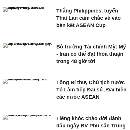
Thắng Philippines, tuyển
Thái Lan cầm chắc vé vào
bán kết ASEAN Cup
Bộ trưởng Tài chính Mỹ: Mỹ
- Iran có thể đạt thỏa thuận
trong 48 giờ tới
Tổng Bí thư, Chủ tịch nước
Tô Lâm tiếp Đại sứ, Đại biện
các nước ASEAN
Tiếng khóc chào đời đánh
dấu ngày BV Phụ sản Trung