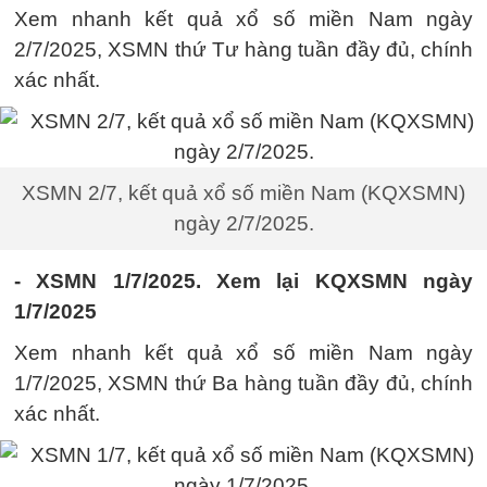
Xem nhanh kết quả xổ số miền Nam ngày
2/7/2025, XSMN thứ Tư hàng tuần đầy đủ, chính
xác nhất.
XSMN 2/7, kết quả xổ số miền Nam (KQXSMN)
ngày 2/7/2025.
- XSMN 1/7/2025. Xem lại KQXSMN ngày
1/7/2025
Xem nhanh kết quả xổ số miền Nam ngày
1/7/2025, XSMN thứ Ba hàng tuần đầy đủ, chính
xác nhất.