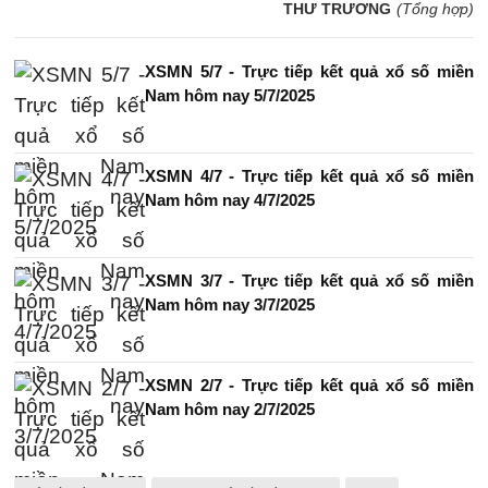
THƯ TRƯƠNG
(Tổng hợp)
XSMN 5/7 - Trực tiếp kết quả xổ số miền
Nam hôm nay 5/7/2025
XSMN 4/7 - Trực tiếp kết quả xổ số miền
Nam hôm nay 4/7/2025
XSMN 3/7 - Trực tiếp kết quả xổ số miền
Nam hôm nay 3/7/2025
XSMN 2/7 - Trực tiếp kết quả xổ số miền
Nam hôm nay 2/7/2025