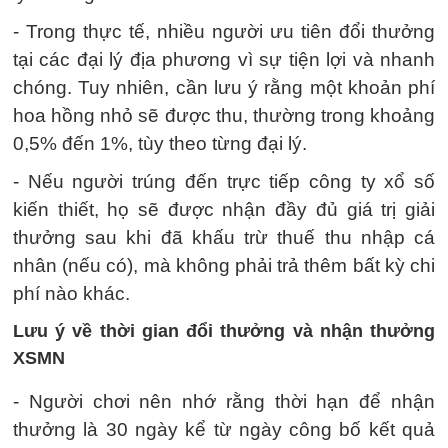
- Trong thực tế, nhiều người ưu tiên đổi thưởng
tại các đại lý địa phương vì sự tiện lợi và nhanh
chóng. Tuy nhiên, cần lưu ý rằng một khoản phí
hoa hồng nhỏ sẽ được thu, thường trong khoảng
0,5% đến 1%, tùy theo từng đại lý.
- Nếu người trúng đến trực tiếp công ty xổ số
kiến thiết, họ sẽ được nhận đầy đủ giá trị giải
thưởng sau khi đã khấu trừ thuế thu nhập cá
nhân (nếu có), mà không phải trả thêm bất kỳ chi
phí nào khác.
Lưu ý về thời gian đổi thưởng và nhận thưởng
XSMN
- Người chơi nên nhớ rằng thời hạn để nhận
thưởng là 30 ngày kể từ ngày công bố kết quả