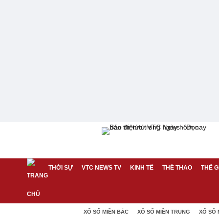
THỜI SỰ
VTC NEWS TV
KINH TẾ
THỂ THAO
THẾ G
XỔ SỐ MIỀN BẮC
XỔ SỐ MIỀN TRUNG
XỔ SỐ 