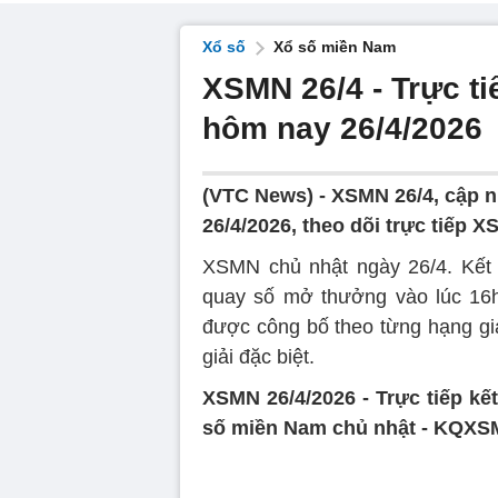
Xổ số
Xổ số miền Nam
XSMN 26/4 - Trực t
hôm nay 26/4/2026
(VTC News) - XSMN 26/4, cập 
26/4/2026, theo dõi trực tiế
XSMN chủ nhật ngày 26/4. Kết
quay số mở thưởng vào lúc 16
được công bố theo từng hạng giải
giải đặc biệt.
XSMN 26/4/2026 - Trực tiếp kế
số miền Nam chủ nhật - KQXS