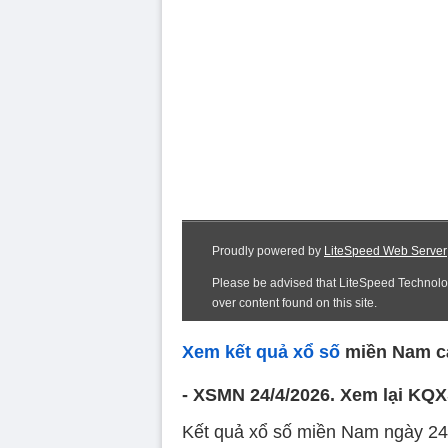
Xem kết quả xổ số
miền Nam cá
- XSMN 24/4/2026. Xem lại KQ
Kết quả xổ số miền Nam ngày 24