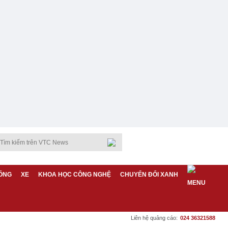
ỐNG
XE
KHOA HỌC CÔNG NGHỆ
CHUYỂN ĐỔI XANH
Liên hệ quảng cáo:
024 36321588