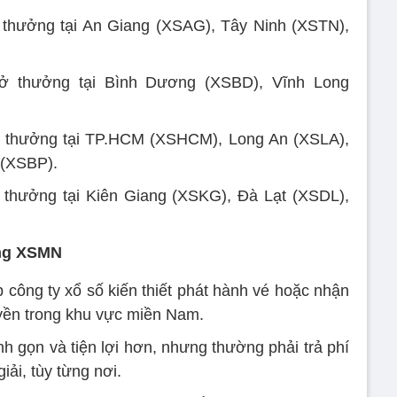
hưởng tại An Giang (XSAG), Tây Ninh (XSTN),
 thưởng tại Bình Dương (XSBD), Vĩnh Long
 thưởng tại TP.HCM (XSHCM), Long An (XSLA),
 (XSBP).
hưởng tại Kiên Giang (XSKG), Đà Lạt (XSDL),
ởng XSMN
p công ty xổ số kiến thiết phát hành vé hoặc nhận
uyền trong khu vực miền Nam.
h gọn và tiện lợi hơn, nhưng thường phải trả phí
iải, tùy từng nơi.