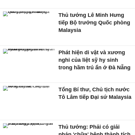
Thủ tướng Lê Minh Hưng
tiếp Bộ trưởng Quốc phòng
Malaysia
Phát hiện di vật và xương
nghi của liệt sỹ hy sinh
trong hầm trú ẩn ở Đà Nẵng
Tổng Bí thư, Chủ tịch nước
Tô Lâm tiếp Đại sứ Malaysia
Thủ tướng: Phải có giải
pháp 'chữa' bệnh thành tích