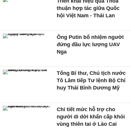
Triển khai hiệu quả Thỏa
thuận hợp tác giữa Quốc
hội Việt Nam - Thái Lan
Ông Putin bổ nhiệm người
đứng đầu lực lượng UAV
Nga
Tổng Bí thư, Chủ tịch nước
Tô Lâm tiếp Tư lệnh Bộ Chỉ
huy Thái Bình Dương Mỹ
Chi tiết mức hỗ trợ cho
người di dời khẩn cấp khỏi
vùng thiên tai ở Lào Cai