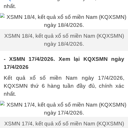
nhất.
XSMN 18/4, kết quả xổ số miền Nam (KQXSMN)
ngày 18/4/2026.
- XSMN 17/4/2026. Xem lại KQXSMN ngày
17/4/2026
Kết quả xổ số miền Nam ngày 17/4/2026,
KQXSMN thứ 6 hàng tuần đầy đủ, chính xác
nhất.
XSMN 17/4, kết quả xổ số miền Nam (KQXSMN)