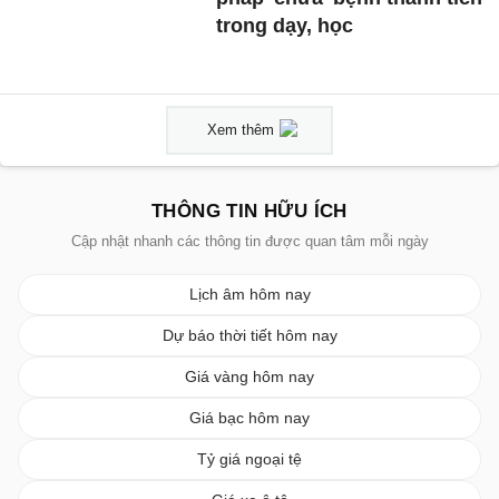
trong dạy, học
Xem thêm
THÔNG TIN HỮU ÍCH
Cập nhật nhanh các thông tin được quan tâm mỗi ngày
Lịch âm hôm nay
Dự báo thời tiết hôm nay
Giá vàng hôm nay
Giá bạc hôm nay
Tỷ giá ngoại tệ