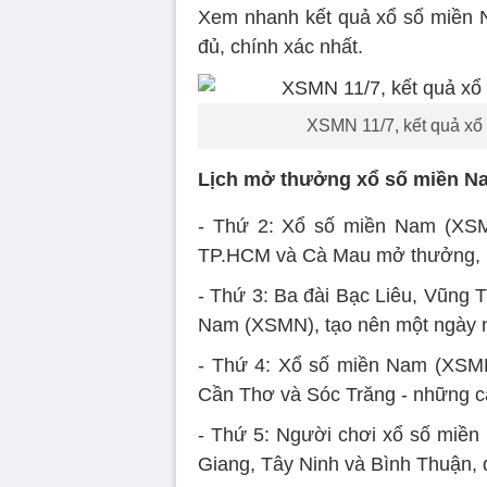
Xem nhanh kết quả xổ số miền 
đủ, chính xác nhất.
XSMN 11/7, kết quả x
Lịch mở thưởng xổ số miền N
- Thứ 2: Xổ số miền Nam (XSM
TP.HCM và Cà Mau mở thưởng, m
- Thứ 3: Ba đài Bạc Liêu, Vũng 
Nam (XSMN), tạo nên một ngày n
- Thứ 4: Xổ số miền Nam (XSMN)
Cần Thơ và Sóc Trăng - những cá
- Thứ 5: Người chơi xổ số miền
Giang, Tây Ninh và Bình Thuận,