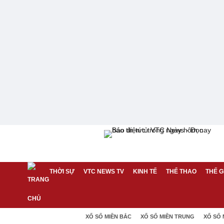
THỜI SỰ
VTC NEWS TV
KINH TẾ
THỂ THAO
THẾ G
XỔ SỐ MIỀN BẮC
XỔ SỐ MIỀN TRUNG
XỔ SỐ 