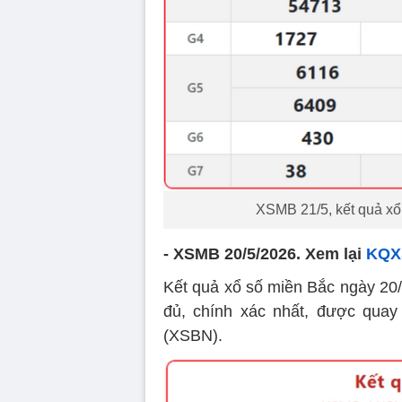
XSMB 21/5, kết quả x
- XSMB 20/5/2026. Xem lại
KQX
Kết quả xổ số miền Bắc ngày 20/
đủ, chính xác nhất, được quay
(XSBN).