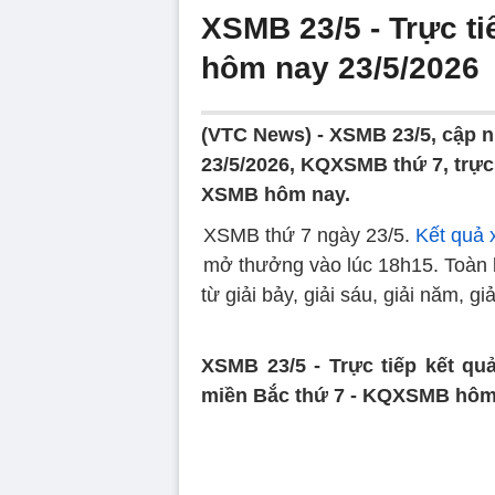
XSMB 23/5 - Trực ti
hôm nay 23/5/2026
(VTC News) - XSMB 23/5, cập n
23/5/2026, KQXSMB thứ 7, trực 
XSMB hôm nay.
XSMB thứ 7 ngày 23/5.
Kết quả 
mở thưởng vào lúc 18h15. Toàn
từ giải bảy, giải sáu, giải năm, giả
XSMB 23/5 - Trực tiếp kết qu
miền Bắc thứ 7 - KQXSMB hôm