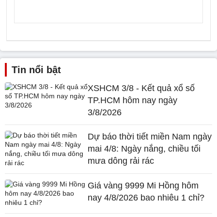
Tin nổi bật
XSHCM 3/8 - Kết quả xổ số
TP.HCM hôm nay ngày
3/8/2026
Dự báo thời tiết miền Nam ngày
mai 4/8: Ngày nắng, chiều tối
mưa dông rải rác
Giá vàng 9999 Mi Hồng hôm
nay 4/8/2026 bao nhiêu 1 chỉ?