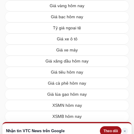
Giá vàng hôm nay
Giá bạc hôm nay
Tỷ giá ngoại tệ
Giá xe ô tô
Giá xe máy
Giá xăng dầu hôm nay
Giá tiêu hôm nay
Giá cà phê hôm nay
Giá lúa gạo hôm nay
XSMN hôm nay
XSMB hôm nay
XSMT hôm nay
Nhận tin VTC News trên Google
×
Theo dõi