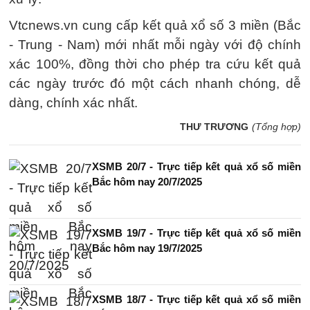
Vtcnews.vn cung cấp kết quả xổ số 3 miền (Bắc
- Trung - Nam) mới nhất mỗi ngày với độ chính
xác 100%, đồng thời cho phép tra cứu kết quả
các ngày trước đó một cách nhanh chóng, dễ
dàng, chính xác nhất.
THƯ TRƯƠNG
(Tổng hợp)
XSMB 20/7 - Trực tiếp kết quả xổ số miền
Bắc hôm nay 20/7/2025
XSMB 19/7 - Trực tiếp kết quả xổ số miền
Bắc hôm nay 19/7/2025
XSMB 18/7 - Trực tiếp kết quả xổ số miền