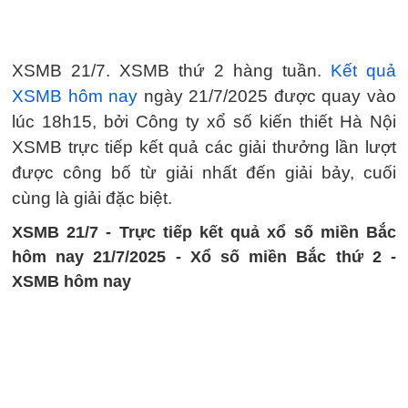
XSMB 21/7. XSMB thứ 2 hàng tuần.
Kết quả
XSMB hôm nay
ngày 21/7/2025 được quay vào
lúc 18h15, bởi Công ty xổ số kiến thiết Hà Nội
XSMB trực tiếp kết quả các giải thưởng lần lượt
được công bố từ giải nhất đến giải bảy, cuối
cùng là giải đặc biệt.
XSMB 21/7 - Trực tiếp kết quả xổ số miền Bắc
hôm nay 21/7/2025 - Xổ số miền Bắc thứ 2 -
XSMB hôm nay