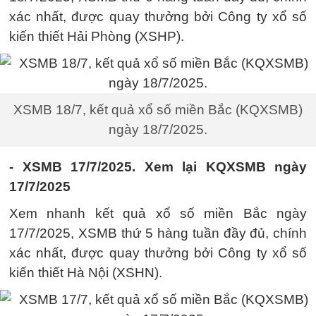
xác nhất, được quay thưởng bởi Công ty xổ số
kiến thiết Hải Phòng (XSHP).
XSMB 18/7, kết quả xổ số miền Bắc (KQXSMB)
ngày 18/7/2025.
- XSMB 17/7/2025. Xem lại KQXSMB ngày
17/7/2025
Xem nhanh kết quả xổ số miền Bắc ngày
17/7/2025, XSMB thứ 5 hàng tuần đầy đủ, chính
xác nhất, được quay thưởng bởi Công ty xổ số
kiến thiết Hà Nội (XSHN).