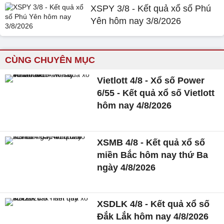
XSPY 3/8 - Kết quả xổ số Phú
Yên hôm nay 3/8/2026
CÙNG CHUYÊN MỤC
Vietlott 4/8 - Xổ số Power
6/55 - Kết quả xổ số Vietlott
hôm nay 4/8/2026
XSMB 4/8 - Kết quả xổ số
miền Bắc hôm nay thứ Ba
ngày 4/8/2026
XSDLK 4/8 - Kết quả xổ số
Đắk Lắk hôm nay 4/8/2026