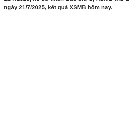
ngày 21/7/2025, kết quả XSMB hôm nay.