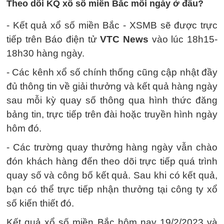
Theo dõi KQ xổ số miền Bắc mỗi ngày ở đâu?
- Kết quả xổ số miền Bắc - XSMB sẽ được trực
tiếp trên Báo điện tử
VTC News
vào lúc 18h15-
18h30 hàng ngày.
- Các kênh xổ số chính thống cũng cập nhật đầy
đủ thông tin về giải thưởng và kết quả hàng ngày
sau mỗi kỳ quay số thông qua hình thức đăng
bảng tin, trực tiếp trên đài hoặc truyền hình ngày
hôm đó.
- Các trường quay thưởng hàng ngày vẫn chào
đón khách hàng đến theo dõi trực tiếp quá trình
quay số và công bố kết quả. Sau khi có kết quả,
bạn có thể trực tiếp nhận thưởng tại công ty xổ
số kiến thiết đó.
Kết quả xổ số miền Bắc hôm nay 19/2/2023 và