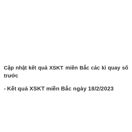
Cập nhật kết quả XSKT miền Bắc các kì quay số
trước
- Kết quả XSKT miền Bắc ngày 18/2/2023