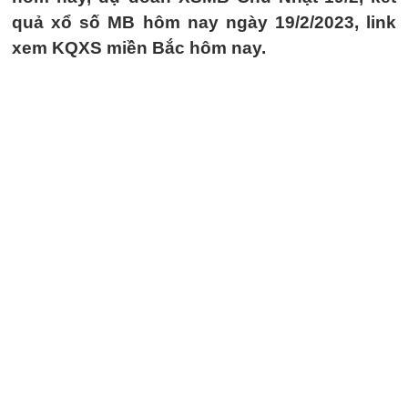
quả xổ số MB hôm nay ngày 19/2/2023, link
xem KQXS miền Bắc hôm nay.