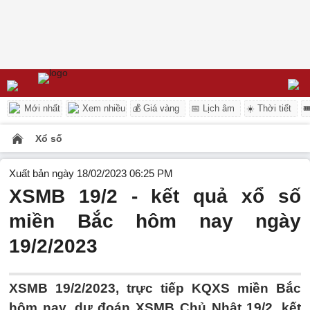
Mới nhất
Xem nhiều
💰 Giá vàng
📅 Lịch âm
☀️ Thời tiết

Xổ số
Xuất bản ngày 18/02/2023 06:25 PM
XSMB 19/2 - kết quả xổ số
miền Bắc hôm nay ngày
19/2/2023
XSMB 19/2/2023, trực tiếp KQXS miền Bắc
hôm nay, dự đoán XSMB Chủ Nhật 19/2, kết