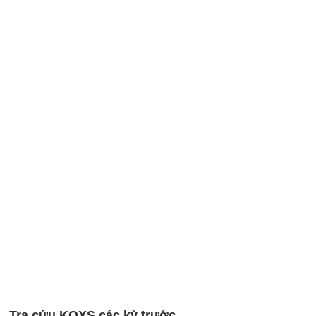
Tra cứu KQXS các kỳ trước