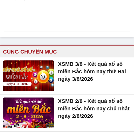
CÙNG CHUYÊN MỤC
XSMB 3/8 - Kết quả xổ số
miền Bắc hôm nay thứ Hai
ngày 3/8/2026
XSMB 2/8 - Kết quả xổ số
miền Bắc hôm nay chủ nhật
ngày 2/8/2026