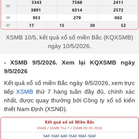
XSMB 10/5, kết quả xổ số miền Bắc (KQXSMB)
ngày 10/5/2026.
- XSMB 9/5/2026. Xem lại KQXSMB ngày
9/5/2026
Kết quả xổ số miền Bắc ngày 9/5/2026, xem trực
tiếp
XSMB
thứ 7 hàng tuần đầy đủ, chính xác
nhất, được quay thưởng bởi Công ty xổ số kiến
thiết Nam Định (XSNĐ).