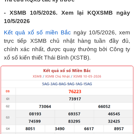
- XSMB 10/5/2026. Xem lại KQXSMB ngày
10/5/2026
Kết quả xổ số miền Bắc
ngày 10/5/2026, xem
trực tiếp XSMB chủ nhật hàng tuần đầy đủ,
chính xác nhất, được quay thưởng bởi Công ty
xổ số kiến thiết Thái Bình (XSTB).