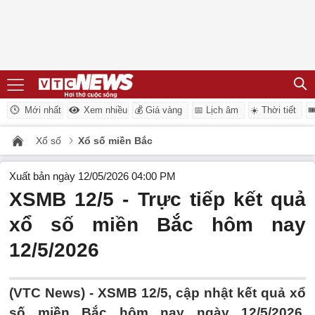
Mới nhất
Xem nhiều
💰 Giá vàng
📅 Lịch âm
☀️ Thời tiết

Xổ số
Xổ số miền Bắc
Xuất bản ngày 12/05/2026 04:00 PM
XSMB 12/5 - Trực tiếp kết quả
xổ số miền Bắc hôm nay
12/5/2026
(VTC News) - XSMB 12/5, cập nhật kết quả xổ
số miền Bắc hôm nay ngày 12/5/2026,