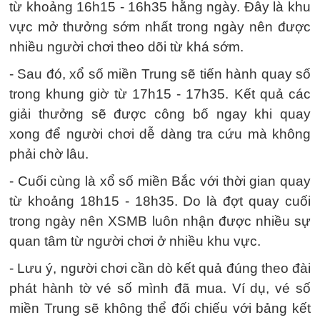
từ khoảng 16h15 - 16h35 hằng ngày. Đây là khu
vực mở thưởng sớm nhất trong ngày nên được
nhiều người chơi theo dõi từ khá sớm.
- Sau đó, xổ số miền Trung sẽ tiến hành quay số
trong khung giờ từ 17h15 - 17h35. Kết quả các
giải thưởng sẽ được công bố ngay khi quay
xong để người chơi dễ dàng tra cứu mà không
phải chờ lâu.
- Cuối cùng là xổ số miền Bắc với thời gian quay
từ khoảng 18h15 - 18h35. Do là đợt quay cuối
trong ngày nên XSMB luôn nhận được nhiều sự
quan tâm từ người chơi ở nhiều khu vực.
- Lưu ý, người chơi cần dò kết quả đúng theo đài
phát hành tờ vé số mình đã mua. Ví dụ, vé số
miền Trung sẽ không thể đối chiếu với bảng kết