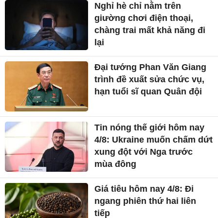
Nghỉ hè chỉ nằm trên
giường chơi điện thoại,
chàng trai mất khả năng đi
lại
Đại tướng Phan Văn Giang
trình đề xuất sửa chức vụ,
hạn tuổi sĩ quan Quân đội
Tin nóng thế giới hôm nay
4/8: Ukraine muốn chấm dứt
xung đột với Nga trước
mùa đông
Giá tiêu hôm nay 4/8: Đi
ngang phiên thứ hai liên
tiếp