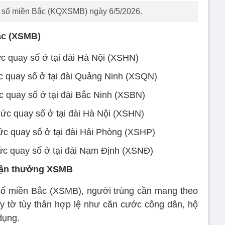
ổ số miền Bắc (KQXSMB) ngày 6/5/2026.
ắc (XSMB)
ức quay số ở tại đài Hà Nội (XSHN)
c quay số ở tại đài Quảng Ninh (XSQN)
c quay số ở tại đài Bắc Ninh (XSBN)
ức quay số ở tại đài Hà Nội (XSHN)
ức quay số ở tại đài Hải Phòng (XSHP)
ức quay số ở tại đài Nam Định (XSNĐ)
nhận thưởng XSMB
số miền Bắc (XSMB), người trúng cần mang theo
y tờ tùy thân hợp lệ như căn cước công dân, hộ
dụng.