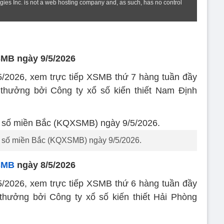
SMB ngày 9/5/2026
5/2026, xem trực tiếp XSMB thứ 7 hàng tuần đầy
 thưởng bởi Công ty xổ số kiến thiết Nam Định
ổ số miền Bắc (KQXSMB) ngày 9/5/2026.
SMB
ngày 8/5/2026
5/2026, xem trực tiếp XSMB thứ 6 hàng tuần đầy
thưởng bởi Công ty xổ số kiến thiết Hải Phòng