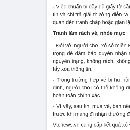
- Việc chuẩn bị đầy đủ giấy tờ cầ
tin và chi trả giải thưởng diễn r
quan đến tranh chấp hoặc gian lậ
Tránh làm rách vé, nhòe mực
- Đối với người chơi xổ số miền B
trọng để đảm bảo quyền nhận t
nguyên trạng, không rách, khôn
tẩy xóa thông tin.
- Trong trường hợp vé bị hư hỏ
định, người chơi có thể không đ
hoàn toàn chính xác.
- Vì vậy, sau khi mua vé, bạn nê
trước khi mang đi nhận thưởng đ
Vtcnews.vn cung cấp kết quả xổ 