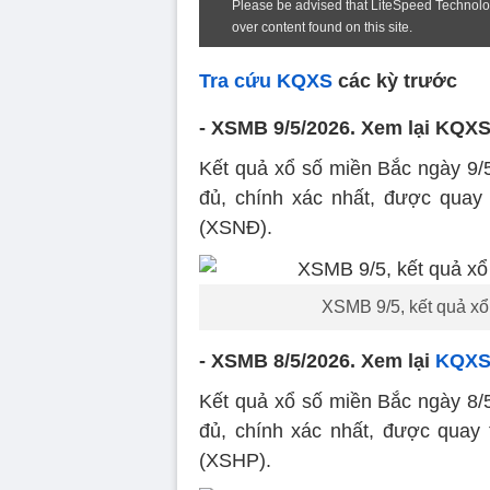
Tra cứu KQXS
các kỳ trước
- XSMB 9/5/2026. Xem lại KQX
Kết quả xổ số miền Bắc ngày 9/
đủ, chính xác nhất, được quay
(XSNĐ).
XSMB 9/5, kết quả x
- XSMB 8/5/2026. Xem lại
KQX
Kết quả xổ số miền Bắc ngày 8/
đủ, chính xác nhất, được quay 
(XSHP).