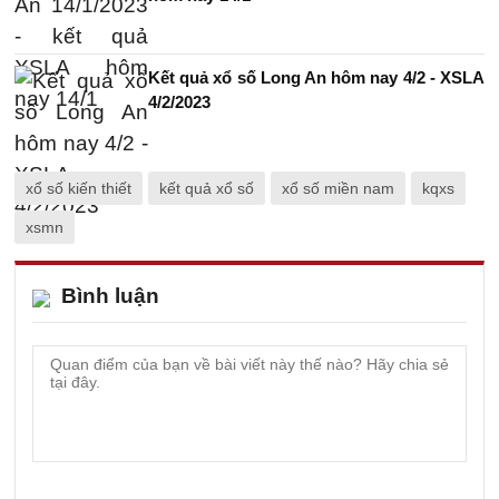
Kết quả xổ số Long An hôm nay 4/2 - XSLA
4/2/2023
xổ số kiến thiết
kết quả xổ số
xổ số miền nam
kqxs
xsmn
Bình luận