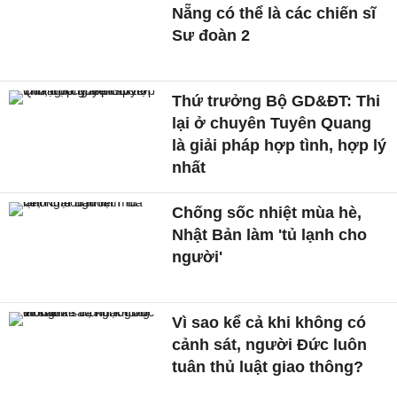
Nẵng có thể là các chiến sĩ
Sư đoàn 2
Thứ trưởng Bộ GD&ĐT: Thi
lại ở chuyên Tuyên Quang
là giải pháp hợp tình, hợp lý
nhất
Chống sốc nhiệt mùa hè,
Nhật Bản làm 'tủ lạnh cho
người'
Vì sao kể cả khi không có
cảnh sát, người Đức luôn
tuân thủ luật giao thông?