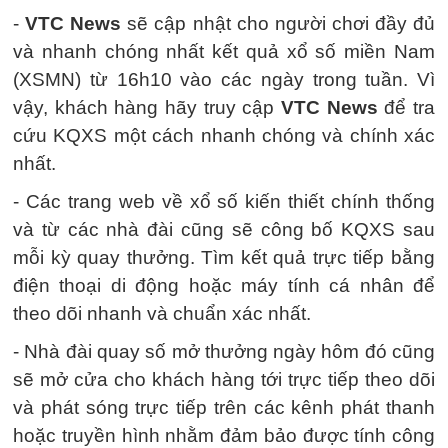
-
VTC News
sẽ cập nhật cho người chơi đầy đủ
và nhanh chóng nhất kết quả xổ số miền Nam
(XSMN) từ 16h10 vào các ngày trong tuần. Vì
vậy, khách hàng hãy truy cập
VTC News
để tra
cứu KQXS một cách nhanh chóng và chính xác
nhất.
- Các trang web về xổ số kiến thiết chính thống
và từ các nhà đài cũng sẽ công bố KQXS sau
mỗi kỳ quay thưởng. Tìm kết quả trực tiếp bằng
điện thoại di động hoặc máy tính cá nhân để
theo dõi nhanh và chuẩn xác nhất.
- Nhà đài quay số mở thưởng ngày hôm đó cũng
sẽ mở cửa cho khách hàng tới trực tiếp theo dõi
và phát sóng trực tiếp trên các kênh phát thanh
hoặc truyền hình nhằm đảm bảo được tính công