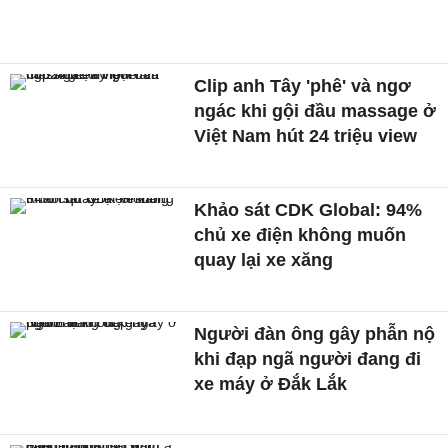
Clip anh Tây 'phê' và ngơ
ngác khi gội đầu massage ở
Việt Nam hút 24 triệu view
Khảo sát CDK Global: 94%
chủ xe điện không muốn
quay lại xe xăng
Người đàn ông gây phẫn nộ
khi đạp ngã người đang đi
xe máy ở Đắk Lắk