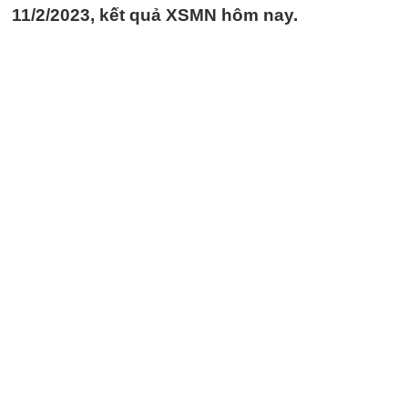
11/2/2023, kết quả XSMN hôm nay.