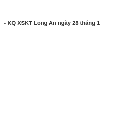
- KQ XSKT Long An ngày 28 tháng 1