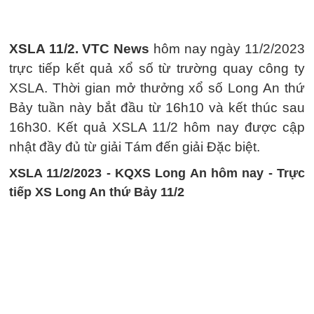
XSLA 11/2. VTC News
hôm nay ngày 11/2/2023
trực tiếp kết quả xổ số từ trường quay công ty
XSLA. Thời gian mở thưởng xổ số Long An thứ
Bảy tuần này bắt đầu từ 16h10 và kết thúc sau
16h30. Kết quả XSLA 11/2 hôm nay được cập
nhật đầy đủ từ giải Tám đến giải Đặc biệt.
XSLA 11/2/2023 - KQXS Long An hôm nay - Trực
tiếp XS Long An thứ Bảy 11/2