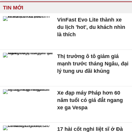
TIN MỚI
VinFast Evo Lite thành xe
du lịch 'hot', du khách nhìn
là thích
Thị trường ô tô giảm giá
mạnh trước tháng Ngâu, đại
lý tung ưu đãi khủng
Xe đạp máy Pháp hơn 60
năm tuổi có giá đắt ngang
xe ga Vespa
17 hài cốt nghi liệt sĩ ở Đà