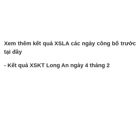
Xem thêm kết quả XSLA các ngày công bố trước
tại đây
- Kết quả XSKT Long An ngày 4 tháng 2