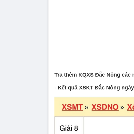
Tra thêm KQXS Đắc Nông các 
- Kết quả XSKT Đắc Nông ngày