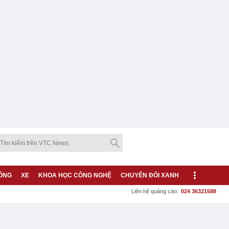
ỐNG
XE
KHOA HỌC CÔNG NGHỆ
CHUYỂN ĐỔI XANH
Liên hệ quảng cáo:
024 36321588