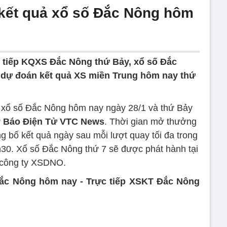
kết quả xổ số Đắc Nông hôm
 tiếp KQXS Đắc Nông thứ Bảy, xổ số Đắc
 dự đoán kết quả XS miền Trung hôm nay thứ
uả xổ số Đắc Nông hôm nay ngày 28/1 và thứ Bảy
ừ
Báo Điện Tử VTC News
. Thời gian mở thưởng
 bố kết quả ngày sau mỗi lượt quay tối đa trong
h30. Xổ số Đắc Nông thứ 7 sẽ được phát hành tại
công ty XSDNO.
Đắc Nông hôm nay - Trực tiếp XSKT Đắc Nông