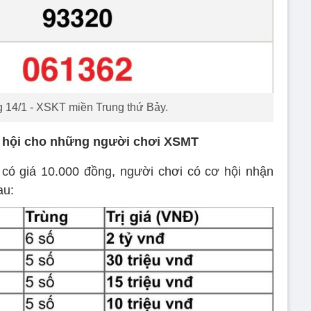
 14/1 - XSKT miền Trung thứ Bảy.
cơ hội cho những người chơi XSMT
 có giá 10.000 đồng, người chơi có cơ hội nhận
au: