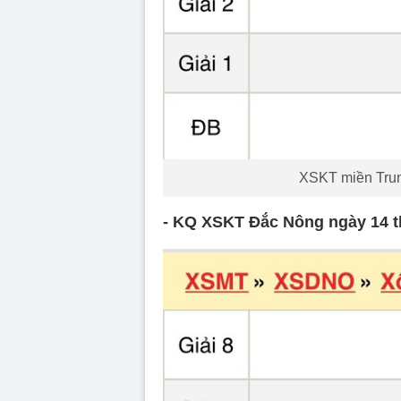
XSKT miền Trun
- KQ XSKT Đắc Nông ngày 14 t