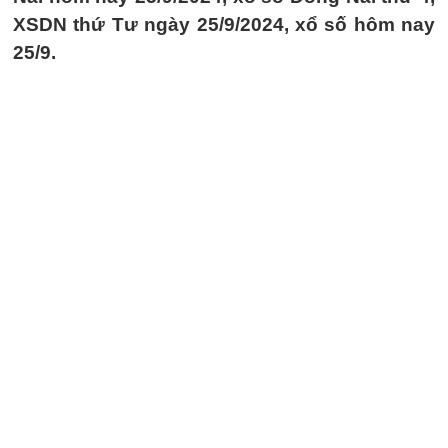
XSDN thứ Tư ngày 25/9/2024, xổ số hôm nay
25/9.