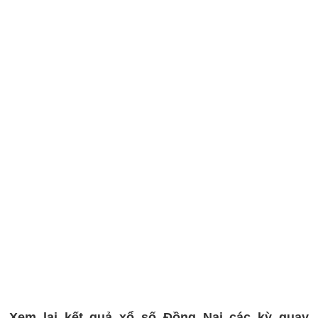
Xem lại kết quả xổ số Đồng Nai các kỳ quay