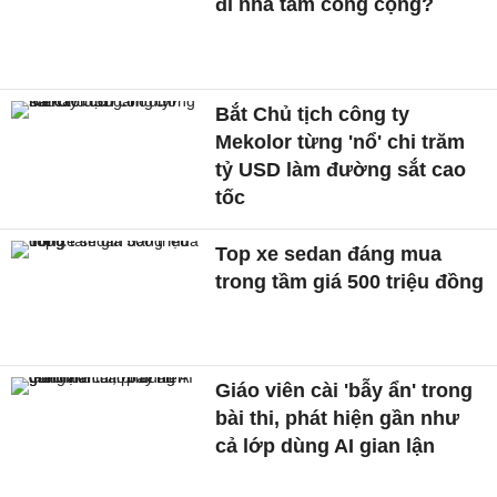
đi nhà tắm công cộng?
Bắt Chủ tịch công ty
Mekolor từng 'nổ' chi trăm
tỷ USD làm đường sắt cao
tốc
Top xe sedan đáng mua
trong tầm giá 500 triệu đồng
Giáo viên cài 'bẫy ẩn' trong
bài thi, phát hiện gần như
cả lớp dùng AI gian lận