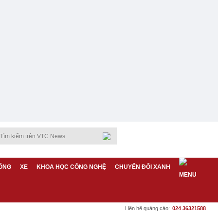
ỐNG
XE
KHOA HỌC CÔNG NGHỆ
CHUYỂN ĐỔI XANH
Liên hệ quảng cáo:
024 36321588