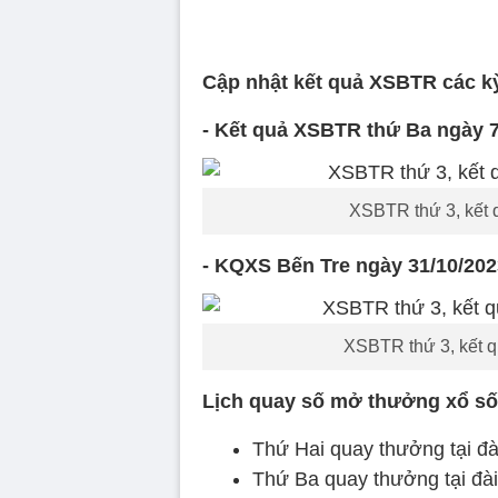
Cập nhật kết quả XSBTR các k
- Kết quả XSBTR thứ Ba ngày 7
XSBTR thứ 3, kết 
- KQXS Bến Tre ngày 31/10/202
XSBTR thứ 3, kết q
Lịch quay số mở thưởng xổ s
Thứ Hai quay thưởng tại 
Thứ Ba quay thưởng tại đài