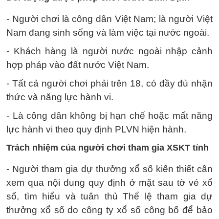
- Người chơi là công dân Việt Nam; là người Việt
Nam đang sinh sống và làm việc tại nước ngoài.
- Khách hàng là người nước ngoài nhập cảnh
hợp pháp vào đất nước Việt Nam.
- Tất cả người chơi phải trên 18, có đầy đủ nhận
thức và năng lực hành vi.
- Là công dân không bị hạn chế hoặc mất năng
lực hành vi theo quy định PLVN hiện hành.
Trách nhiệm của người chơi tham gia XSKT tỉnh
- Người tham gia dự thưởng xổ số kiến thiết cần
xem qua nội dung quy định ở mặt sau tờ vé xổ
số, tìm hiểu và tuân thủ Thể lệ tham gia dự
thưởng xổ số do công ty xổ số công bố để bảo