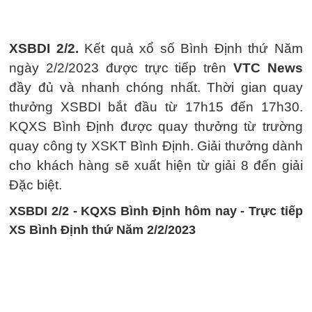
XSBDI 2/2.
Kết quả xổ số Bình Định thứ Năm
ngày 2/2/2023 được trực tiếp trên
VTC News
đầy đủ và nhanh chóng nhất. Thời gian quay
thưởng XSBDI bắt đầu từ 17h15 đến 17h30.
KQXS Bình Định được quay thưởng từ trường
quay công ty XSKT Bình Định. Giải thưởng dành
cho khách hàng sẽ xuất hiện từ giải 8 đến giải
Đặc biệt.
XSBDI 2/2 - KQXS Bình Định hôm nay - Trực tiếp
XS Bình Định thứ Năm 2/2/2023