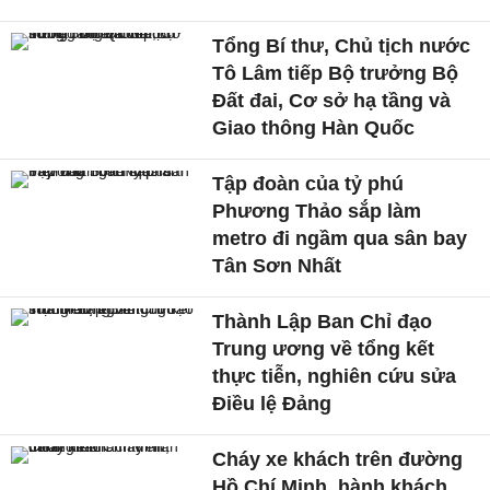
Tổng Bí thư, Chủ tịch nước
Tô Lâm tiếp Bộ trưởng Bộ
Đất đai, Cơ sở hạ tầng và
Giao thông Hàn Quốc
Tập đoàn của tỷ phú
Phương Thảo sắp làm
metro đi ngầm qua sân bay
Tân Sơn Nhất
Thành Lập Ban Chỉ đạo
Trung ương về tổng kết
thực tiễn, nghiên cứu sửa
Điều lệ Đảng
Cháy xe khách trên đường
Hồ Chí Minh, hành khách