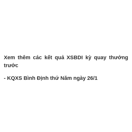
Xem thêm các kết quả XSBDI kỳ quay thưởng
trước
- KQXS Bình Định thứ Năm ngày 26/1