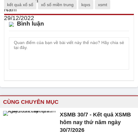
kết quả xổ số
xổ số miền trung
kqxs
xsmt
Bình luận
CÙNG CHUYÊN MỤC
XSMB 30/7 - Kết quả XSMB
hôm nay thứ năm ngày
30/7/2026