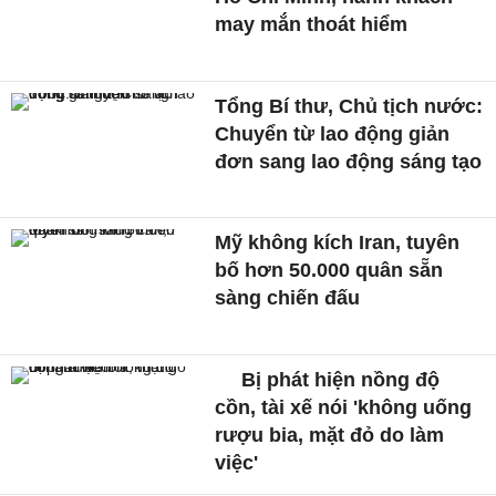
may mắn thoát hiểm
Tổng Bí thư, Chủ tịch nước:
Chuyển từ lao động giản
đơn sang lao động sáng tạo
Mỹ không kích Iran, tuyên
bố hơn 50.000 quân sẵn
sàng chiến đấu
Bị phát hiện nồng độ
cồn, tài xế nói 'không uống
rượu bia, mặt đỏ do làm
việc'