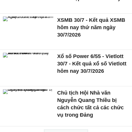
XSMB 30/7 - Kết quả XSMB
hôm nay thứ năm ngày
30/7/2026
Xổ số Power 6/55 - Vietlott
30/7 - Kết quả xổ số Vietlott
hôm nay 30/7/2026
Chủ tịch Hội Nhà văn
Nguyễn Quang Thiều bị
cách chức tất cả các chức
vụ trong Đảng