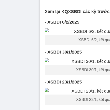
Xem lại KQXSBDI các kỳ trước
- XSBDI 6/2/2025
XSBDI 6/2, kết qu
- XSBDI 30/1/2025
XSBDI 30/1, kết qu
- XSBDI 23/1/2025
XSBDI 23/1, kết qu