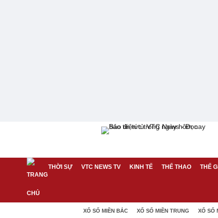
THỜI SỰ
VTC NEWS TV
KINH TẾ
THỂ THAO
THẾ G
XỔ SỐ MIỀN BẮC
XỔ SỐ MIỀN TRUNG
XỔ SỐ 