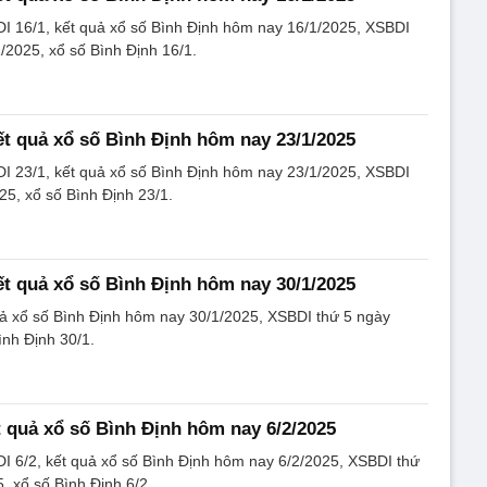
I 16/1, kết quả xổ số Bình Định hôm nay 16/1/2025, XSBDI
2025, xổ số Bình Định 16/1.
ết quả xổ số Bình Định hôm nay 23/1/2025
I 23/1, kết quả xổ số Bình Định hôm nay 23/1/2025, XSBDI
25, xổ số Bình Định 23/1.
ết quả xổ số Bình Định hôm nay 30/1/2025
uả xổ số Bình Định hôm nay 30/1/2025, XSBDI thứ 5 ngày
ình Định 30/1.
t quả xổ số Bình Định hôm nay 6/2/2025
I 6/2, kết quả xổ số Bình Định hôm nay 6/2/2025, XSBDI thứ
 xổ số Bình Định 6/2.