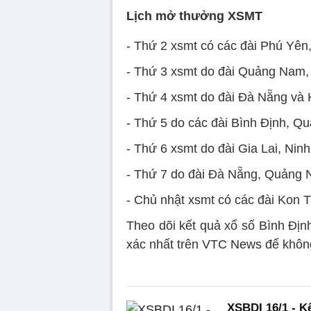
Lịch mở thưởng XSMT
- Thứ 2 xsmt có các đài Phú Yê
- Thứ 3 xsmt do đài Quảng Nam,
​- Thứ 4 xsmt do đài Đà Nẵng v
- Thứ 5 do các đài Bình Định, Q
- Thứ 6 xsmt do đài Gia Lai, Ni
- Thứ 7 do đài Đà Nẵng, Quảng 
- Chủ nhật xsmt có các đài Kon
Theo dõi kết quả xổ số Bình Đị
xác nhất trên VTC News để không
XSBDI 16/1 - K