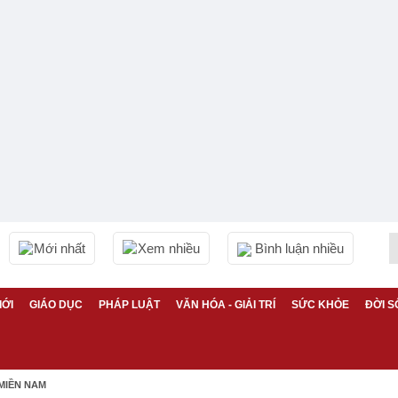
Mới nhất
Xem nhiều
Bình luận nhiều
IỚI
GIÁO DỤC
PHÁP LUẬT
VĂN HÓA - GIẢI TRÍ
SỨC KHỎE
ĐỜI S
MIỀN NAM