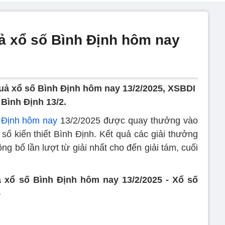
uả xổ số Bình Định hôm nay
quả xổ số Bình Định hôm nay 13/2/2025, XSBDI
Bình Định 13/2.
 Định hôm nay
13/2/2025 được quay thưởng vào
ố kiến thiết Bình Định. Kết quả các giải thưởng
 bố lần lượt từ giải nhất cho đến giải tám, cuối
ả xổ số Bình Định hôm nay 13/2/2025 - Xổ số
5