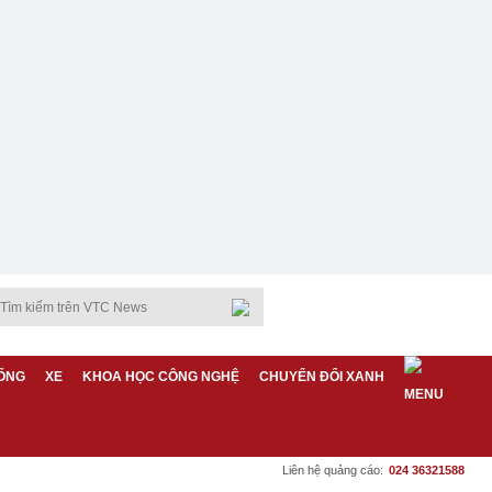
ỐNG
XE
KHOA HỌC CÔNG NGHỆ
CHUYỂN ĐỔI XANH
Liên hệ quảng cáo:
024 36321588