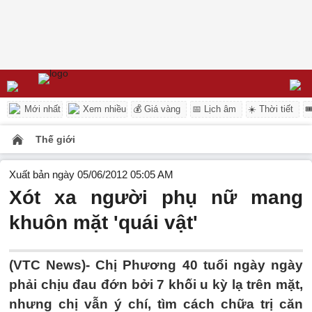
Mới nhất
Xem nhiều
💰 Giá vàng
📅 Lịch âm
☀️ Thời tiết

Thế giới
Xuất bản ngày 05/06/2012 05:05 AM
Xót xa người phụ nữ mang
khuôn mặt 'quái vật'
(VTC News)- Chị Phương 40 tuổi ngày ngày
phải chịu đau đớn bởi 7 khối u kỳ lạ trên mặt,
nhưng chị vẫn ý chí, tìm cách chữa trị căn