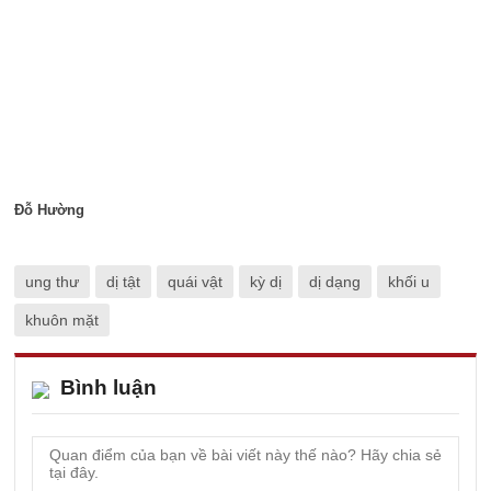
Đỗ Hường
ung thư
dị tật
quái vật
kỳ dị
dị dạng
khối u
khuôn mặt
Bình luận