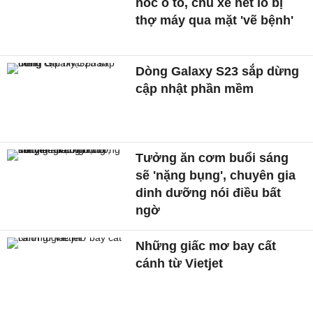
hóc ô tô, chủ xe hết lo bị
thợ máy qua mặt 'vẽ bệnh'
Dòng Galaxy S23 sắp dừng
cập nhật phần mềm
Tưởng ăn cơm buổi sáng
sẽ 'nặng bụng', chuyên gia
dinh dưỡng nói điều bất
ngờ
Những giấc mơ bay cất
cánh từ Vietjet