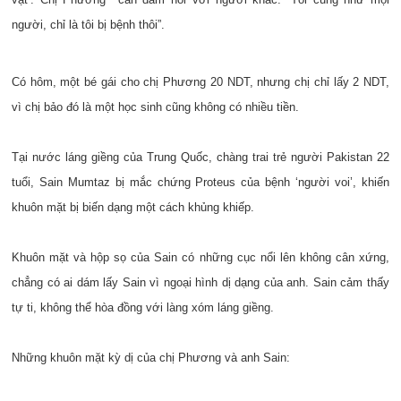
người, chỉ là tôi bị bệnh thôi”.
Có hôm, một bé gái cho chị Phương 20 NDT, nhưng chị chỉ lấy 2 NDT,
vì chị bảo đó là một học sinh cũng không có nhiều tiền.
Tại nước láng giềng của Trung Quốc, chàng trai trẻ người Pakistan 22
tuổi, Sain Mumtaz bị mắc chứng Proteus của bệnh ‘người voi’, khiến
khuôn mặt bị biến dạng một cách khủng khiếp.
Khuôn mặt và hộp sọ của Sain có những cục nổi lên không cân xứng,
chẳng có ai dám lấy Sain vì ngoại hình dị dạng của anh. Sain cảm thấy
tự ti, không thể hòa đồng với làng xóm láng giềng.
Những khuôn mặt kỳ dị của chị Phương và anh Sain: