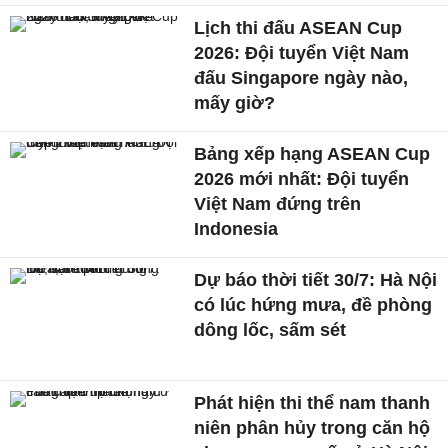
Lịch thi đấu ASEAN Cup
2026: Đội tuyển Việt Nam
đấu Singapore ngày nào,
mấy giờ?
Bảng xếp hạng ASEAN Cup
2026 mới nhất: Đội tuyển
Việt Nam đứng trên
Indonesia
Dự báo thời tiết 30/7: Hà Nội
có lúc hứng mưa, đề phòng
dông lốc, sấm sét
Phát hiện thi thể nam thanh
niên phân hủy trong căn hộ