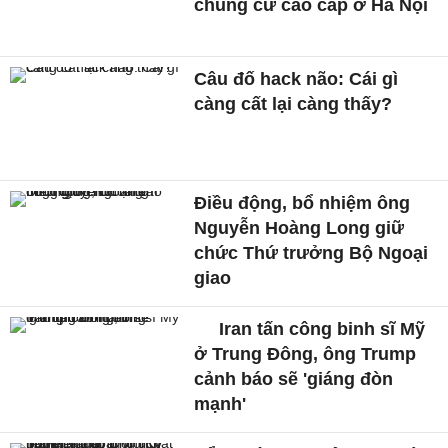
chung cư cao cấp ở Hà Nội
Câu đố hack não: Cái gì
càng cất lại càng thấy?
Điều động, bổ nhiệm ông
Nguyễn Hoàng Long giữ
chức Thứ trưởng Bộ Ngoại
giao
Iran tấn công binh sĩ Mỹ
ở Trung Đông, ông Trump
cảnh báo sẽ 'giáng đòn
mạnh'