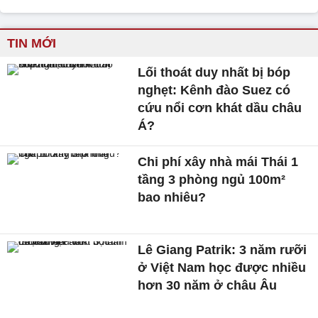
TIN MỚI
Lối thoát duy nhất bị bóp
nghẹt: Kênh đào Suez có
cứu nổi cơn khát dầu châu
Á?
Chi phí xây nhà mái Thái 1
tầng 3 phòng ngủ 100m²
bao nhiêu?
Lê Giang Patrik: 3 năm rưỡi
ở Việt Nam học được nhiều
hơn 30 năm ở châu Âu