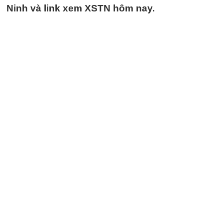
Ninh và link xem XSTN hôm nay.