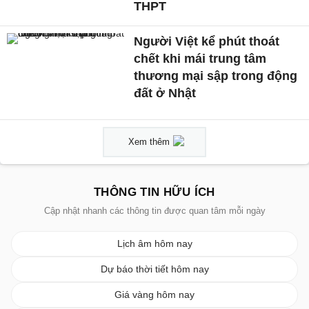
THPT
Người Việt kể phút thoát
chết khi mái trung tâm
thương mại sập trong động
đất ở Nhật
Xem thêm
THÔNG TIN HỮU ÍCH
Cập nhật nhanh các thông tin được quan tâm mỗi ngày
Lịch âm hôm nay
Dự báo thời tiết hôm nay
Giá vàng hôm nay