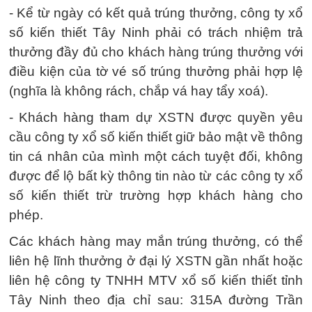
- Kể từ ngày có kết quả trúng thưởng, công ty xổ
số kiến thiết Tây Ninh phải có trách nhiệm trả
thưởng đầy đủ cho khách hàng trúng thưởng với
điều kiện của tờ vé số trúng thưởng phải hợp lệ
(nghĩa là không rách, chắp vá hay tẩy xoá).
- Khách hàng tham dự XSTN được quyền yêu
cầu công ty xổ số kiến thiết giữ bảo mật về thông
tin cá nhân của mình một cách tuyệt đối, không
được để lộ bất kỳ thông tin nào từ các công ty xổ
số kiến thiết trừ trường hợp khách hàng cho
phép.
Các khách hàng may mắn trúng thưởng, có thể
liên hệ lĩnh thưởng ở đại lý XSTN gần nhất hoặc
liên hệ công ty TNHH MTV xổ số kiến thiết tỉnh
Tây Ninh theo địa chỉ sau: 315A đường Trần