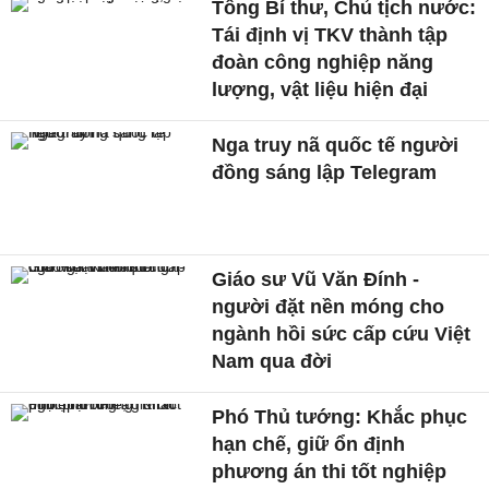
Tổng Bí thư, Chủ tịch nước:
Tái định vị TKV thành tập
đoàn công nghiệp năng
lượng, vật liệu hiện đại
Nga truy nã quốc tế người
đồng sáng lập Telegram
Giáo sư Vũ Văn Đính -
người đặt nền móng cho
ngành hồi sức cấp cứu Việt
Nam qua đời
Phó Thủ tướng: Khắc phục
hạn chế, giữ ổn định
phương án thi tốt nghiệp