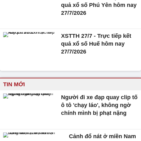
quả xổ số Phú Yên hôm nay
27/7/2026
XSTTH 27/7 - Trực tiếp kết
quả xổ số Huế hôm nay
27/7/2026
TIN MỚI
Người đi xe đạp quay clip tố
ô tô 'chạy láo', không ngờ
chính mình bị phạt nặng
Cảnh đổ nát ở miền Nam