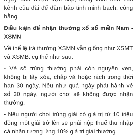
kênh của đài để đảm bảo tính minh bạch, công
bằng.
Điều kiện để nhận thưởng xổ số miền Nam -
XSMN
Về thể lệ trả thưởng XSMN vẫn giống như XSMT
và XSMB, cụ thể như sau:
- Vé số trúng thưởng phải còn nguyên vẹn,
không bị tẩy xóa, chắp vá hoặc rách trong thời
hạn 30 ngày. Nếu như quá ngày phát hành vé
số 30 ngày, người chơi sẽ không được nhận
thưởng.
- Nếu người chơi trúng giải có giá trị từ 10 triệu
đồng một giải trở lên sẽ phải nộp thuế thu nhập
cá nhân tương ứng 10% giá trị giải thưởng.