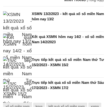
MINH TRANG
(Tổng hợp)
XSMN 13/2/2023 - kết quả xổ số miền Nam
hôm nay 13/2
Kết quả XSMN hôm nay 14/2 - xổ số miền
Nam 14/2/2023
Trực tiếp kết quả xổ số miền Nam thứ Tư
15/2/2023 - XSMN 15/2
Trực tiếp kết quả xổ số miền Nam thứ Sáu
17/2/2023 - XSMN 17/2
xổ số miền nam
kqxs
kết quả xổ số miền nam
xsmn