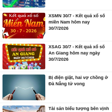
XSMN 30/7 - Kết quả xổ số
miền Nam hôm nay
30/7/2026
XSAG 30/7 - Kết quả xổ số
An Giang hôm nay ngày
30/7/2026
Bị điện giật, hai vợ chồng ở
Đà Nẵng tử vong
Tài sản biểu tượng bên vịnh