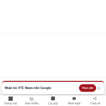
Nhận tin VTC News trên Google
×
Theo dõi
Trang chủ
Xem nhiều
Bình luận
Chia sẻ
Cỡ chữ