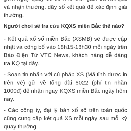
và nhận thưởng, dãy số kết quả để xác định giải
thưởng.
Người chơi sẽ tra cứu KQXS miền Bắc thế nào?
- Kết quả xổ số miền Bắc (XSMB) sẽ được cập
nhật và công bố vào 18h15-18h30 mỗi ngày trên
Báo Điện Tử VTC News, khách hàng dễ dàng
tra KQ tại đây.
- Soạn tin nhắn với cú pháp XS (Mã tỉnh được in
trên vé) gửi về tổng đài 6022 (phí tin nhắn
1000đ) để nhận ngay KQXS miền Bắc ngày hôm
nay.
- Các công ty, đại lý bán xổ số trên toàn quốc
cũng cung cấp kết quả XS mỗi ngày sau mỗi kỳ
quay thưởng.