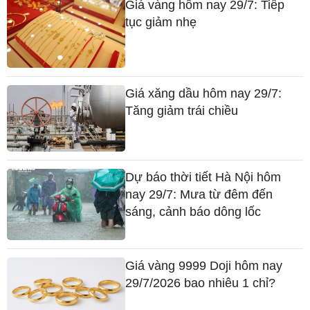
Giá vàng hôm nay 29/7: Tiếp
tục giảm nhẹ
Giá xăng dầu hôm nay 29/7:
Tăng giảm trái chiều
Dự báo thời tiết Hà Nội hôm
nay 29/7: Mưa từ đêm đến
sáng, cảnh báo dông lốc
Giá vàng 9999 Doji hôm nay
29/7/2026 bao nhiêu 1 chỉ?