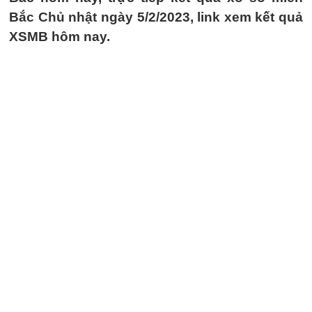
Bắc Chủ nhật ngày 5/2/2023, link xem kết quả
XSMB hôm nay.