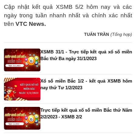
Cập nhật kết quả XSMB 5/2 hôm nay và các
ngày trong tuần nhanh nhất và chính xác nhất
trên
VTC News.
TUẤN TRẦN
(Tổng hợp)
XSMB 31/1 - Trực tiếp kết quả xổ số miền
Bắc thứ Ba ngày 31/1/2023
Xổ số miền Bắc 1/2 - kết quả XSMB hôm
nay thứ Tư 1/2/2023
Trực tiếp kết quả xổ số miền Bắc thứ Năm
2/2/2023 - XSMB 2/2