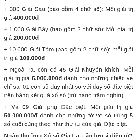
+ 300 Giải Sáu (bao gồm 4 chữ số): Mỗi giải trị
giá
400.000đ
+ 1.000 Giải Bảy (bao gồm 3 chữ số): Mỗi giải trị
giá
200.000đ
+ 10.000 Giải Tám (bao gồm 2 chữ số): mỗi giải
trị giá
100.000đ
+ Ngoài ra, còn có 45 Giải Khuyến khích: Mỗi
giải trị giá
6.000.000đ
dành cho những chiếc vé
chỉ sai 01 con số duy nhất so với dãy số đặc biệt
trên bảng kết quả xổ số (trừ hàng trăm nghìn).
+ Và 09 Giải phụ Đặc biệt: Mỗi giải trị giá
50.000.000đ
dành cho những tờ vé số trúng 5
số cuối cùng theo như thứ tự của giải Đặc biệt.
Nhận thưởng Xổ số Gia Lai cần lưu ý điều gì?