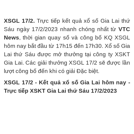
XSGL 17/2.
Trực tiếp kết quả xổ số Gia Lai thứ
Sáu ngày 17/2/2023 nhanh chóng nhất từ
VTC
News
, thời gian quay số và công bố KQ XSGL
hôm nay bắt đầu từ 17h15 đến 17h30. Xổ số Gia
Lai thứ Sáu được mở thưởng tại công ty XSKT
Gia Lai. Các giải thưởng XSGL 17/2 sẽ được lần
lượt công bố đến khi có giải Đặc biệt.
XSGL 17/2 - Kết quả xổ số Gia Lai hôm nay -
Trực tiếp XSKT Gia Lai thứ Sáu 17/2/2023