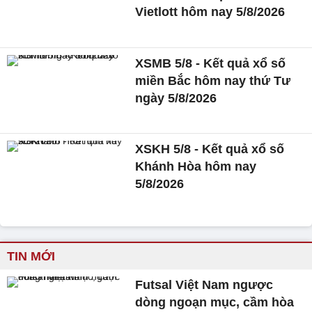
Vietlott hôm nay 5/8/2026
XSMB 5/8 - Kết quả xổ số
miền Bắc hôm nay thứ Tư
ngày 5/8/2026
XSKH 5/8 - Kết quả xổ số
Khánh Hòa hôm nay
5/8/2026
TIN MỚI
Futsal Việt Nam ngược
dòng ngoạn mục, cầm hòa