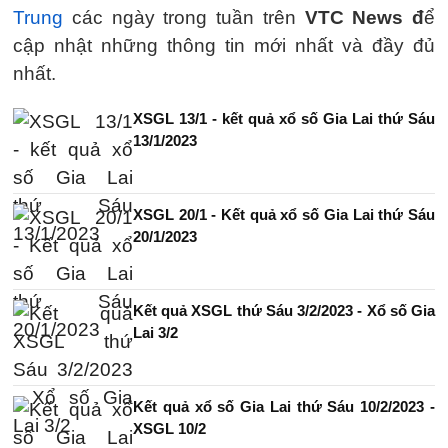
Trung
các ngày trong tuần trên
VTC News đ
ể
cập nhật những thông tin mới nhất và đầy đủ
nhất.
XSGL 13/1 - kết quả xổ số Gia Lai thứ Sáu
13/1/2023
XSGL 20/1 - Kết quả xổ số Gia Lai thứ Sáu
20/1/2023
Kết quả XSGL thứ Sáu 3/2/2023 - Xổ số Gia
Lai 3/2
Kết quả xổ số Gia Lai thứ Sáu 10/2/2023 -
XSGL 10/2