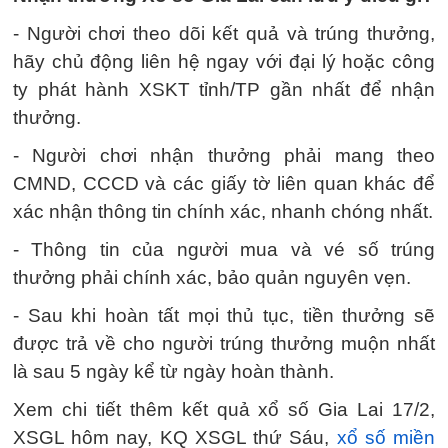
- Người chơi theo dõi kết quả và trúng thưởng,
hãy chủ động liên hệ ngay với đại lý hoặc công
ty phát hành XSKT tỉnh/TP gần nhất để nhận
thưởng.
- Người chơi nhận thưởng phải mang theo
CMND, CCCD và các giấy tờ liên quan khác để
xác nhận thông tin chính xác, nhanh chóng nhất.
- Thông tin của người mua và vé số trúng
thưởng phải chính xác, bảo quản nguyên vẹn.
- Sau khi hoàn tất mọi thủ tục, tiền thưởng sẽ
được trả về cho người trúng thưởng muộn nhất
là sau 5 ngày kể từ ngày hoàn thành.
Xem chi tiết thêm kết quả xổ số Gia Lai 17/2,
XSGL hôm nay, KQ XSGL thứ Sáu,
xổ số miền