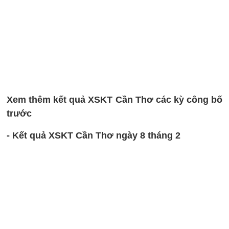
Xem thêm kết quả XSKT Cần Thơ các kỳ công bố
trước
- Kết quả XSKT Cần Thơ ngày 8 tháng 2