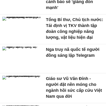
cảnh báo sẽ 'giáng đòn
mạnh'
Tổng Bí thư, Chủ tịch nước:
Tái định vị TKV thành tập
đoàn công nghiệp năng
lượng, vật liệu hiện đại
Nga truy nã quốc tế người
đồng sáng lập Telegram
Giáo sư Vũ Văn Đính -
người đặt nền móng cho
ngành hồi sức cấp cứu Việt
Nam qua đời