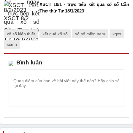
XSCT 18/1 - trực tiếp kết quả xổ số Cần
Thơ thứ Tư 18/1/2023
xổ số kiến thiết
kết quả xổ số
xổ số miền nam
kqxs
xsmn
Bình luận