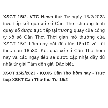
XSCT 15/2. VTC News
thứ Tư ngày 15/2/2023
trực tiếp kết quả xổ số Cần Thơ, chương trình
quay số được trực tiếp tại trường quay của công
ty xổ số Cần Thơ. Thời gian mở thưởng của
XSCT 15/2 hôm nay bắt đầu lúc 16h10 và kết
thúc sau 16h30. Kết quả xổ số Cần Thơ hôm
nay và các ngày tiếp sẽ được cập nhật đầy đủ
nhất từ giải Tám đến giải Đặc biệt.
XSCT 15/2/2023 - KQXS Cần Thơ hôm nay - Trực
tiếp XSKT Cần Thơ thứ Tư 15/2