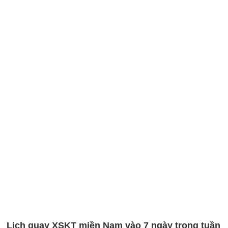
Lịch quay XSKT miền Nam vào 7 ngày trong tuần