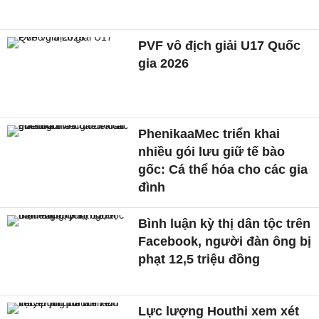
PVF vô địch giải U17 Quốc
gia 2026
PhenikaaMec triển khai
nhiều gói lưu giữ tế bào
gốc: Cá thể hóa cho các gia
đình
Bình luận kỳ thị dân tộc trên
Facebook, người đàn ông bị
phạt 12,5 triệu đồng
Lực lượng Houthi xem xét