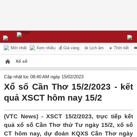
Mới nhất
Xem nhiều
💰 Giá vàng
📅 Lịch âm
☀️ Thời tiết

Xổ số
Cập nhật lúc 08:40 AM ngày 15/02/2023
Xổ số Cần Thơ 15/2/2023 - kết
quả XSCT hôm nay 15/2
(VTC News) -
XSCT 15/2/2023, trực tiếp kết
quả xổ số Cần Thơ thứ Tư ngày 15/2, xổ số
CT hôm nay, dự đoán KQXS Cần Thơ ngày