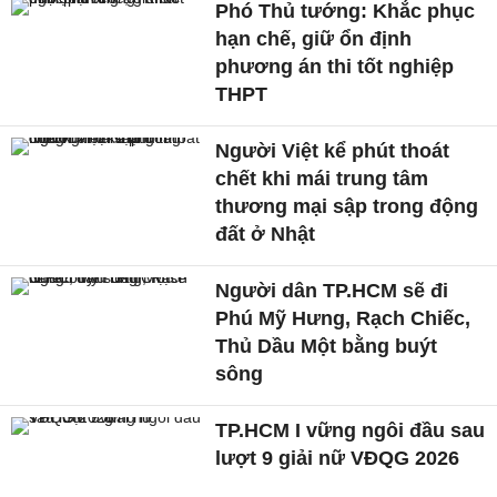
Phó Thủ tướng: Khắc phục
hạn chế, giữ ổn định
phương án thi tốt nghiệp
THPT
Người Việt kể phút thoát
chết khi mái trung tâm
thương mại sập trong động
đất ở Nhật
Người dân TP.HCM sẽ đi
Phú Mỹ Hưng, Rạch Chiếc,
Thủ Dầu Một bằng buýt
sông
TP.HCM I vững ngôi đầu sau
lượt 9 giải nữ VĐQG 2026