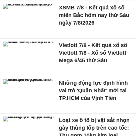
XSMB 7/8 - Kết quả xổ số
miền Bắc hôm nay thứ Sáu
ngày 7/8/2026
Vietlott 7/8 - Kết quả xổ số
Vietlott 7/8 - Xổ số Vietlott
Mega 6/45 thứ Sáu
Những động lực định hình
vai trò 'Quận Nhất' mới tại
TP.HCM của Vịnh Tiên
Loạt xe ô tô bị vật sắt nhọn
gây thủng lốp trên cao tốc:
Thu gom 10kg kim loại