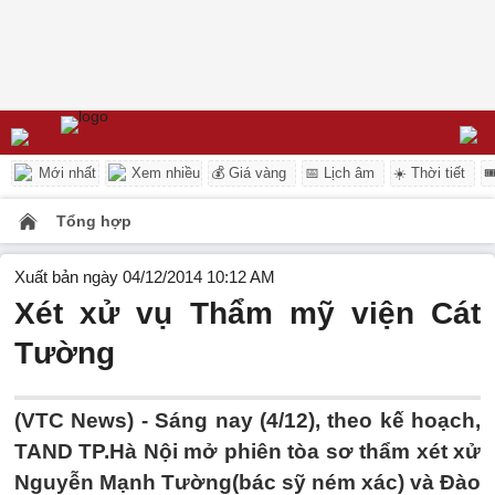
Mới nhất
Xem nhiều
💰 Giá vàng
📅 Lịch âm
☀️ Thời tiết

Tổng hợp
Xuất bản ngày 04/12/2014 10:12 AM
Xét xử vụ Thẩm mỹ viện Cát
Tường
(VTC News) - Sáng nay (4/12), theo kế hoạch,
TAND TP.Hà Nội mở phiên tòa sơ thẩm xét xử
Nguyễn Mạnh Tường(bác sỹ ném xác) và Đào