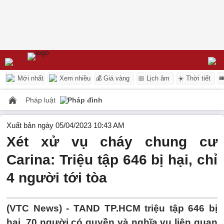
Mới nhất
Xem nhiều
💰 Giá vàng
📅 Lịch âm
☀️ Thời tiết

Pháp luật
Pháp đình
Xuất bản ngày 05/04/2023 10:43 AM
Xét xử vụ cháy chung cư
Carina: Triệu tập 646 bị hại, chỉ
4 người tới tòa
(VTC News) -
TAND TP.HCM triệu tập 646 bị
hại, 70 người có quyền và nghĩa vụ liên quan