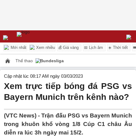
Mới nhất
Xem nhiều
💰 Giá vàng
📅 Lịch âm
☀️ Thời tiết

Thể thao
Bundesliga
Cập nhật lúc 08:17 AM ngày 03/03/2023
Xem trực tiếp bóng đá PSG vs
Bayern Munich trên kênh nào?
(VTC News) -
Trận đấu PSG vs Bayern Munich
trong khuôn khổ vòng 1/8 Cúp C1 châu Âu
diễn ra lúc 3h ngày mai 15/2.