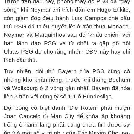
Trước trận đấu này, phòng thay đồ PSG đã “dậy
sóng” khi Neymar chỉ trích đàn em Hugo Etikite,
còn giám đốc điều hành Luis Campos chê cầu
thủ PSG đá thiếu quyết liệt ở trận thua Monaco.
Neymar và Marquinhos sau đó “khẩu chiến” với
ban lãnh đạo PSG và từ chối ra gặp gỡ hội
Ultras PSG do cho rằng nhóm CĐV này hay chỉ
trích cầu thủ.
Tuy nhiên, đối thủ Bayern của PSG cũng có
những khó khăn riêng. Trước khi thắng Bochum
và Wolfsburg ở 2 vòng gần nhất, Bayern đã hòa
liền 3 trận với cùng tỷ số 1-1 ở Bundesliga.
Đội bóng có biệt danh “Die Roten” phải mượn
Joao Cancelo từ Man City để khỏa lấp khoảng
trống ở hành lang phải, cũng chưa tìm được sự
ăn ý ở một số vị trí như của Eric Maxim Choupo-