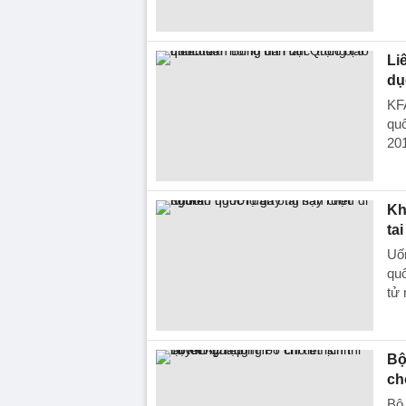
Li
dụ
KFA
quố
201
Kh
ta
Uố
quố
tử 
Bộ
ch
Bộ