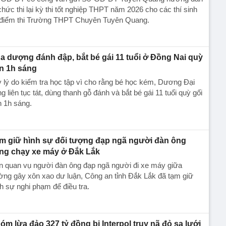
chức thi lại kỳ thi tốt nghiệp THPT năm 2026 cho các thí sinh
i điểm thi Trường THPT Chuyên Tuyên Quang.
a dượng đánh đập, bắt bé gái 11 tuổi ở Đồng Nai quỳ
n 1h sáng
 lý do kiểm tra học tập vì cho rằng bé học kém, Dương Đại
g liên tục tát, dùng thanh gỗ đánh và bắt bé gái 11 tuổi quỳ gối
 1h sáng.
m giữ hình sự đối tượng đạp ngã người đàn ông
ng chạy xe máy ở Đắk Lắk
n quan vụ người đàn ông đạp ngã người đi xe máy giữa
ng gây xôn xao dư luận, Công an tỉnh Đắk Lắk đã tạm giữ
h sự nghi phạm để điều tra.
óm lừa đảo 327 tỷ đồng bị Interpol truy nã đỏ sa lưới