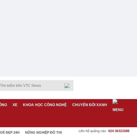
ỐNG
XE
KHOA HỌC CÔNG NGHỆ
CHUYỂN ĐỔI XANH
Liên hệ quảng cáo:
024 36321588
OẺ ĐẸP 24H
NÔNG NGHIỆP ĐÔ THỊ