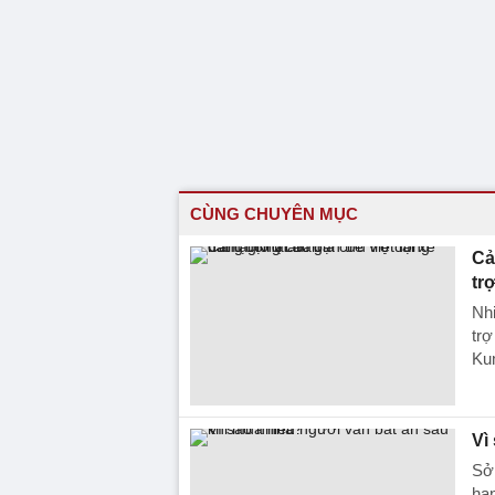
CÙNG CHUYÊN MỤC
Cả
tr
Nhi
trợ
Ku
Vì
Sở 
hạn