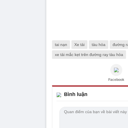
tai nạn
Xe tải
tàu hỏa
đường r
xe tải mắc kẹt trên đường ray tàu hỏa
Facebook
Bình luận