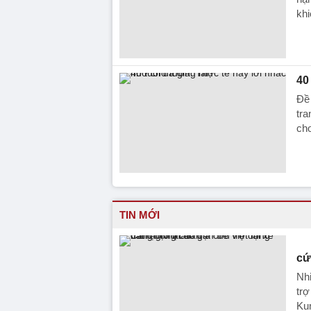
khi
40
Đề 
tra
cho
TIN MỚI
cứ
Nhi
trợ
Ku