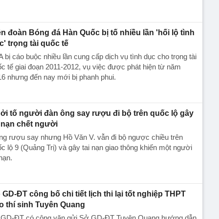
ên đoàn Bóng đá Hàn Quốc bị tố nhiều lần 'hối lộ tình
c' trọng tài quốc tế
 bị cáo buộc nhiều lần cung cấp dịch vụ tình dục cho trọng tài
c tế giai đoạn 2011-2012, vụ việc được phát hiện từ năm
6 nhưng đến nay mới bị phanh phui.
ởi tố người đàn ông say rượu đi bộ trên quốc lộ gây
i nạn chết người
ng rượu say nhưng Hồ Văn V. vẫn đi bộ ngược chiều trên
c lộ 9 (Quảng Trị) và gây tai nạn giao thông khiến một người
nạn.
 GD-ĐT công bố chi tiết lịch thi lại tốt nghiệp THPT
o thí sinh Tuyên Quang
 GD-ĐT có công văn gửi Sở GD-ĐT Tuyên Quang hướng dẫn