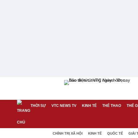
THỜI SỰ
VTC NEWS TV
KINH TẾ
THỂ THAO
THẾ G
CHÍNH TRỊ XÃ HỘI
KINH TẾ
QUỐC TẾ
GIẢI 