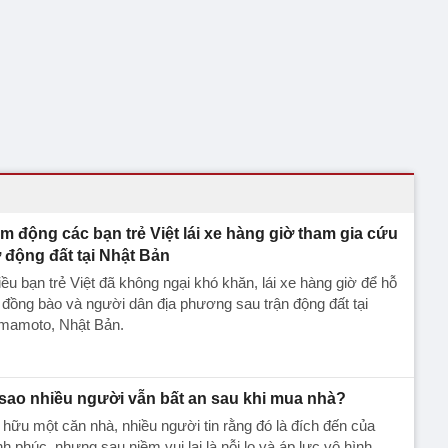
m động các bạn trẻ Việt lái xe hàng giờ tham gia cứu
ợ động đất tại Nhật Bản
ều bạn trẻ Việt đã không ngại khó khăn, lái xe hàng giờ để hỗ
 đồng bào và người dân địa phương sau trận động đất tại
mamoto, Nhật Bản.
 sao nhiều người vẫn bất an sau khi mua nhà?
hữu một căn nhà, nhiều người tin rằng đó là đích đến của
h phúc, nhưng sau niềm vui lại là nỗi lo và áp lực vô hình