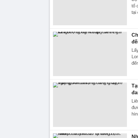
tổ 
tạ
Ch
đế
Lấy
Lon
đến
Tạ
đa
Liê
đườ
hìn
Nh