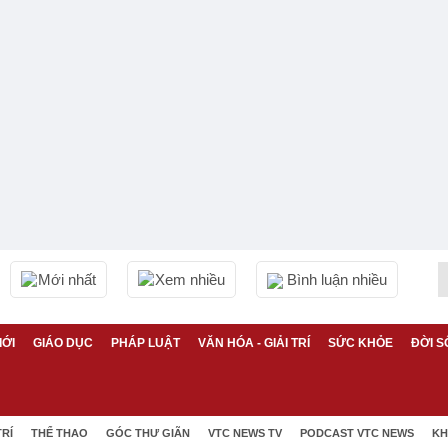
Mới nhất
Xem nhiều
Bình luận nhiều
IỚI
GIÁO DỤC
PHÁP LUẬT
VĂN HÓA - GIẢI TRÍ
SỨC KHỎE
ĐỜI S
TRÍ
THỂ THAO
GÓC THƯ GIÃN
VTC NEWS TV
PODCAST VTC NEWS
KH