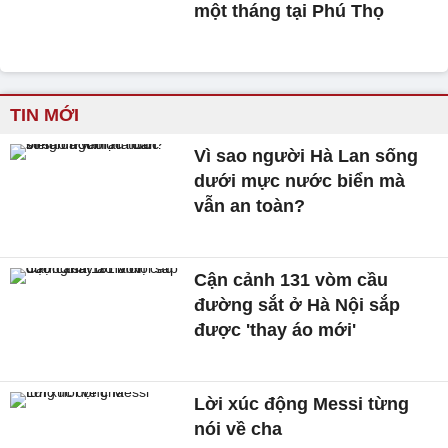
một tháng tại Phú Thọ
TIN MỚI
Vì sao người Hà Lan sống
dưới mực nước biển mà
vẫn an toàn?
Cận cảnh 131 vòm cầu
đường sắt ở Hà Nội sắp
được 'thay áo mới'
Lời xúc động Messi từng
nói về cha