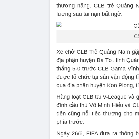
thương nặng. CLB trẻ Quảng N
lượng sau tai nạn bất ngờ.
Cầ
Xe chở CLB Trẻ Quảng Nam gặp 
địa phận huyện Ba Tơ, tỉnh Quản
thắng 5-0 trước CLB Gama Vĩnh P
được tổ chức tại sân vận động t
qua địa phận huyện Kon Plong, t
Hàng loạt CLB tại V-League và g
đình cầu thủ Võ Minh Hiếu và C
đến cũng nỗi tiếc thương cho mộ
phía trước.
Ngày 26/6, FIFA đưa ra thông b