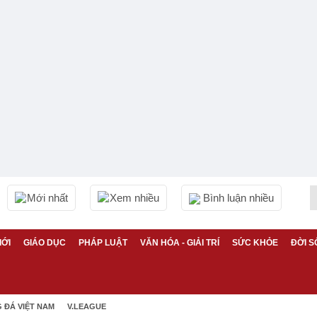
Mới nhất
Xem nhiều
Bình luận nhiều
IỚI
GIÁO DỤC
PHÁP LUẬT
VĂN HÓA - GIẢI TRÍ
SỨC KHỎE
ĐỜI S
 ĐÁ VIỆT NAM
V.LEAGUE