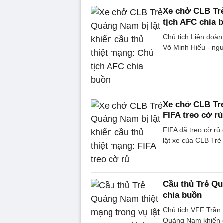
Xe chở CLB Trẻ
tịch AFC chia 
Chủ tịch Liên đoàn
Võ Minh Hiếu - ngư
Xe chở CLB Trẻ
FIFA treo cờ rủ
FIFA đã treo cờ rủ
lật xe của CLB Tr
Cầu thủ Trẻ Qu
chia buồn
Chủ tịch VFF Trần 
Quảng Nam khiến c