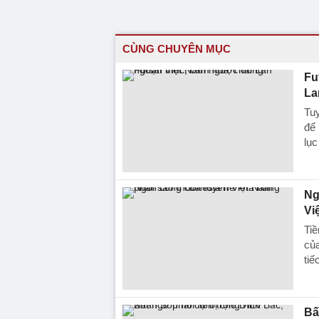
CÙNG CHUYÊN MỤC
Fu
La
Tuy
để 
lục
Ng
Vi
Ti
của
tiế
Bấ