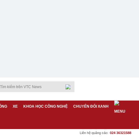
ỐNG
XE
KHOA HỌC CÔNG NGHỆ
CHUYỂN ĐỔI XANH
Liên hệ quảng cáo:
024 36321588