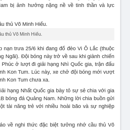
am bị ảnh hưởng nặng nề về tinh thần và lực
u thủ Võ Minh Hiếu.
nạn trưa 25/6 khi đang đổ đèo Vi Ô Lắc (thuộc
g Ngãi). Đội bóng này trở về sau khi giành chiến
húc ở lượt đi giải hạng Nhì Quốc gia, trận đấu
ỉnh Kon Tum. Lúc này, xe chở đội bóng mới vượt
ỉnh Kon Tum chưa xa.
iải hạng Nhất Quốc gia bày tỏ sự sẻ chia với gia
LB bóng đá Quảng Nam. Những lời chia buồn gửi
t tài năng trẻ với nhiều hoài bão và sự nghiệp
áo về nghi thức đặc biệt tưởng nhớ cầu thủ Võ