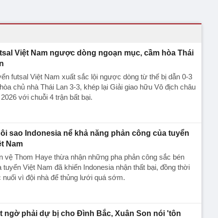
tsal Việt Nam ngược dòng ngoạn mục, cầm hòa Thái
n
ển futsal Việt Nam xuất sắc lội ngược dòng từ thế bị dẫn 0-3
hòa chủ nhà Thái Lan 3-3, khép lại Giải giao hữu Vô địch châu
 2026 với chuỗi 4 trận bất bại.
ôi sao Indonesia nể khả năng phản công của tuyển
ệt Nam
ền vệ Thom Haye thừa nhận những pha phản công sắc bén
 tuyển Việt Nam đã khiến Indonesia nhận thất bại, đồng thời
c nuối vì đội nhà để thủng lưới quá sớm.
t ngờ phải dự bị cho Đình Bắc, Xuân Son nói 'tôn