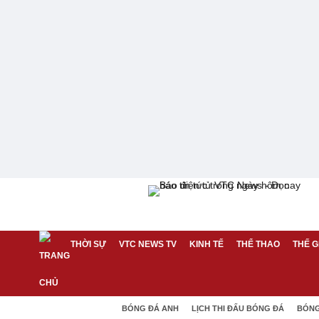
THỜI SỰ
VTC NEWS TV
KINH TẾ
THỂ THAO
THẾ G
BÓNG ĐÁ ANH
LỊCH THI ĐẤU BÓNG ĐÁ
BÓNG