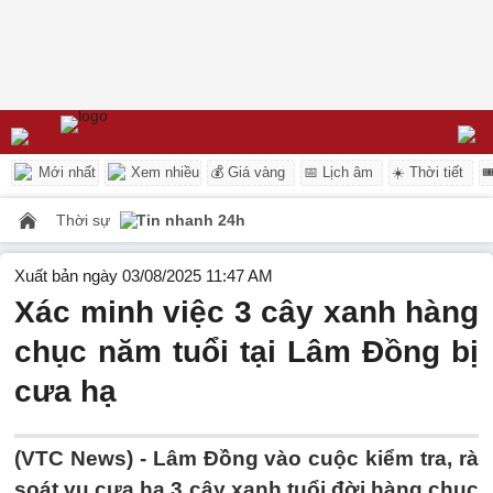
Mới nhất
Xem nhiều
💰 Giá vàng
📅 Lịch âm
☀️ Thời tiết

Thời sự
Tin nhanh 24h
Xuất bản ngày 03/08/2025 11:47 AM
Xác minh việc 3 cây xanh hàng
chục năm tuổi tại Lâm Đồng bị
cưa hạ
(VTC News) -
Lâm Đồng vào cuộc kiểm tra, rà
soát vụ cưa hạ 3 cây xanh tuổi đời hàng chục