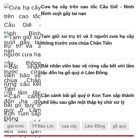
Cưa hạ cây trên cao tốc Cầu Giẽ - Ninh
Bình suýt gây tai nạn
Tạm giữ sư trụ trì và 3 người cưa hạ cây
thông trước cửa chùa Chân Tiên
Bắt nhân viên bảo vệ rừng cấu kết với lâm
tặc đốn hạ gỗ quý ở Lâm Đồng
Cận cảnh bãi gỗ quý ở Kon Tum sắp thành
phế liệu sau gần một thập kỷ chờ xử lý
giải trình
TP.Bảo Lộc
cưa cây
Lâm Đồng
gỗ quý