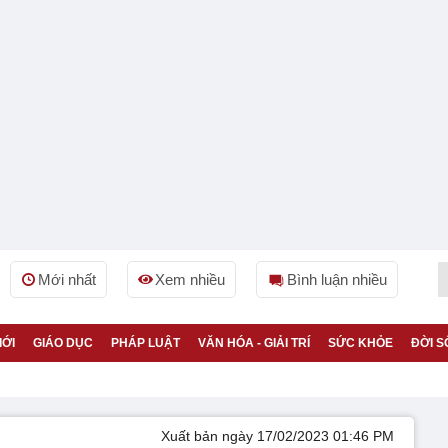
Mới nhất
Xem nhiều
Bình luận nhiều
IỚI
GIÁO DỤC
PHÁP LUẬT
VĂN HÓA - GIẢI TRÍ
SỨC KHỎE
ĐỜI S
Xuất bản ngày 17/02/2023 01:46 PM