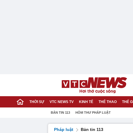
THỜI SỰ
VTC NEWS TV
KINH TẾ
THỂ THAO
THẾ G
BẢN TIN 113
HÒM THƯ PHÁP LUẬT
Pháp luật
Bản tin 113