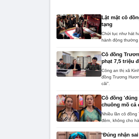
Lật mặt cô đồn
tạng
Chửi tục như hát h
hành động thường 
Cô đồng Trương
phạt 7,5 triệu 
Công an thị xã Kin
đồng Trương Hương
cãi".
Cô đồng 'đúng 
chuông mõ cả
Nhiều lần cô đồng
đêm, không cho hà
‘Đúng nhận sai 