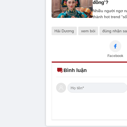
đồng’?
Nhiều người ngơ ng
thành hot trend “s
Hải Dương
xem bói
đúng nhận sai
Facebook
Bình luận