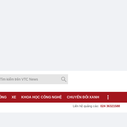
ỐNG
XE
KHOA HỌC CÔNG NGHỆ
CHUYỂN ĐỔI XANH
Liên hệ quảng cáo:
024 36321588