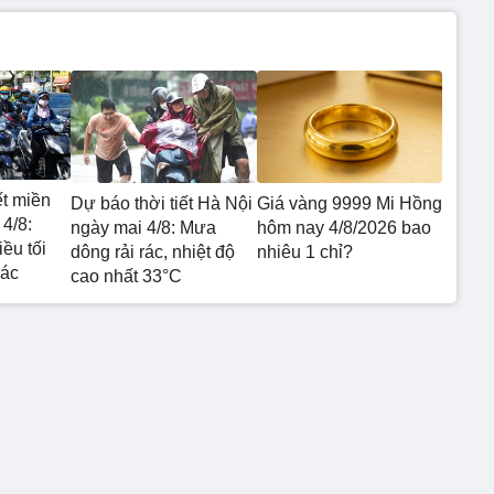
ết miền
Dự báo thời tiết Hà Nội
Giá vàng 9999 Mi Hồng
4/8:
ngày mai 4/8: Mưa
hôm nay 4/8/2026 bao
ều tối
dông rải rác, nhiệt độ
nhiêu 1 chỉ?
rác
cao nhất 33°C