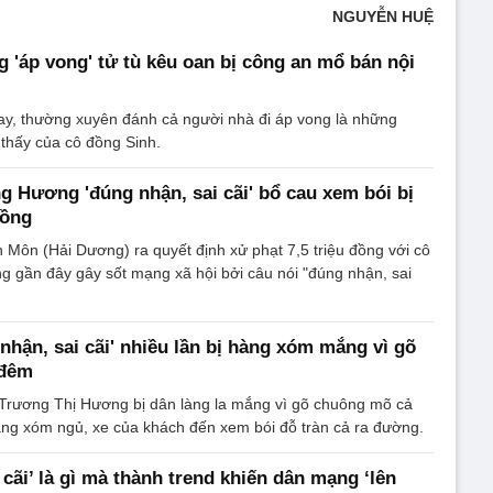
NGUYỄN HUỆ
g 'áp vong' tử tù kêu oan bị công an mổ bán nội
ay, thường xuyên đánh cả người nhà đi áp vong là những
thấy của cô đồng Sinh.
 Hương 'đúng nhận, sai cãi' bổ cau xem bói bị
đồng
h Môn (Hải Dương) ra quyết định xử phạt 7,5 triệu đồng với cô
 gần đây gây sốt mạng xã hội bởi câu nói "đúng nhận, sai
nhận, sai cãi' nhiều lần bị hàng xóm mắng vì gõ
 đêm
 Trương Thị Hương bị dân làng la mắng vì gõ chuông mõ cả
ng xóm ngủ, xe của khách đến xem bói đỗ tràn cả ra đường.
cãi’ là gì mà thành trend khiến dân mạng ‘lên