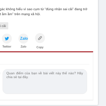
ác không hiểu vì sao cụm từ “đúng nhận sai cãi” đang trở
ốt ầm ầm” trên mạng xã hội.
 cãi
Zalo
Twitter
Zalo
Copy