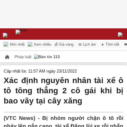
Mới nhất
Xem nhiều
💰 Giá vàng
📅 Lịch âm
☀️ Thời tiết

Pháp luật
Bản tin 113
Cập nhật lúc 11:57 AM ngày 23/11/2022
Xác định nguyên nhân tài xế ô
tô tông thẳng 2 cô gái khi bị
bao vây tại cây xăng
(VTC News) -
Bị nhóm người chặn ô tô rồi
nhảy lên nắp capo, tài xế Đăng lùi xe rồi nhấn