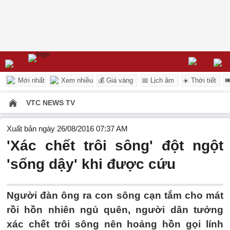
Mới nhất
Xem nhiều
💰 Giá vàng
📅 Lịch âm
☀️ Thời tiết

VTC NEWS TV
Xuất bản ngày 26/08/2016 07:37 AM
'Xác chết trôi sông' đột ngột
'sống dậy' khi được cứu
Người đàn ông ra con sông cạn tắm cho mát
rồi hồn nhiên ngủ quên, người dân tưởng
xác chết trôi sông nên hoảng hồn gọi lính