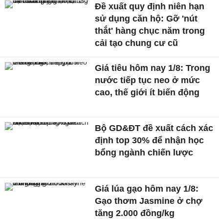
Đề xuất quy định niên hạn
sử dụng căn hộ: Gỡ 'nút
thắt' hàng chục năm trong
cải tạo chung cư cũ
Giá tiêu hôm nay 1/8: Trong
nước tiếp tục neo ở mức
cao, thế giới ít biến động
Bộ GD&ĐT đề xuất cách xác
định top 30% để nhận học
bổng ngành chiến lược
Giá lúa gạo hôm nay 1/8:
Gạo thơm Jasmine ở chợ
tăng 2.000 đồng/kg